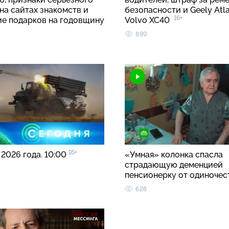
на сайтах знакомств и
безопасности и Geely Atla
16+
ие подарков на годовщину
Volvo XC40
899
16+
 2026 года. 10:00
«Умная» колонка спасла
страдающую деменцией
пенсионерку от одиноче
628