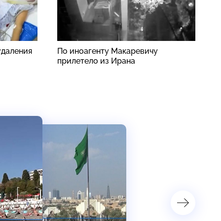
удаления
По иноагенту Макаревичу
В
прилетело из Ирана
ч