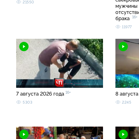
21550
мужчины 
отсутств
16+
брака
11977
16+
7 августа 2026 года
8 августа
5303
2245