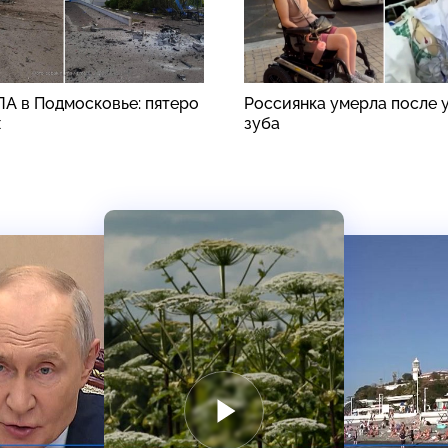
ЛА в Подмосковье: пятеро
Россиянка умерла после 
х
зуба