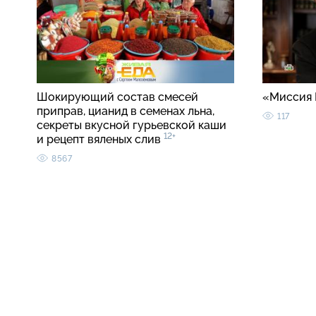
Шокирующий состав смесей
«Миссия 
приправ, цианид в семенах льна,
117
секреты вкусной гурьевской каши
12+
и рецепт вяленых слив
8567