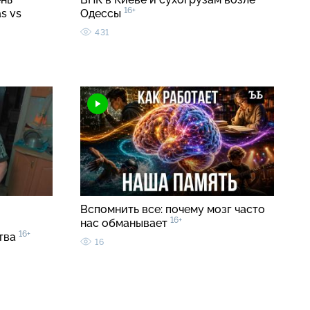
16+
s vs
Одессы
431
Вспомнить все: почему мозг часто
16+
нас обманывает
16+
ства
16