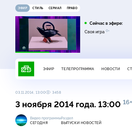
ЭФИР
СТИЛЬ
СЕРИАЛ
ПРАВО
08:00
09:00
Сейчас в эфире:
12+
0+
0+
Живая еда
Квартирный вопрос
Своя игра
ЭФИР
ТЕЛЕПРОГРАММА
НОВОСТИ
С
03.11.2014, 13:00
3458
16
3 ноября 2014 года. 13:00
Видео программы
Раздел
СЕГОДНЯ
ВЫПУСКИ НОВОСТЕЙ