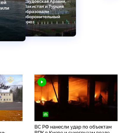
ВС РФ нанесли удар по объектам
ень
ВПК в Киеве и сухогрузам возле