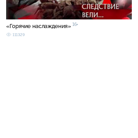
16+
«Горячие наслаждения»
111329