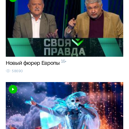
16+
Новый фюрер Европы
58690