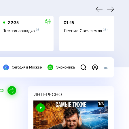
22:35
01:45
03
16+
16+
Темная лошадка
Лесник. Своя земля
Ут
Сегодня в Москве
Экономика
18+
СЯ
ИНТЕРЕСНО