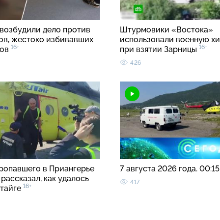
 возбудили дело против
Штурмовики «Востока»
ов, жестоко избивавших
использовали военную хи
16+
16+
ков
при взятии Зарницы
426
ропавшего в Приангерье
7 августа 2026 года. 00:1
рассказал, как удалось
417
16+
 тайге