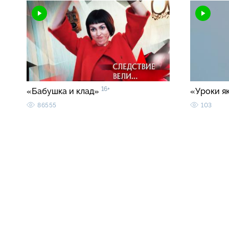
16+
«Бабушка и клад»
«Уроки я
86555
103