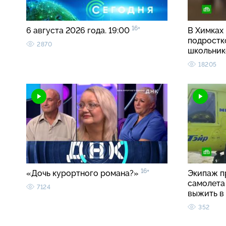
16+
6 августа 2026 года. 19:00
В Химках
подростк
2870
школьни
18205
16+
«Дочь курортного романа?»
Экипаж п
самолета 
7124
выжить в
352