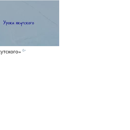
6+
кутского»