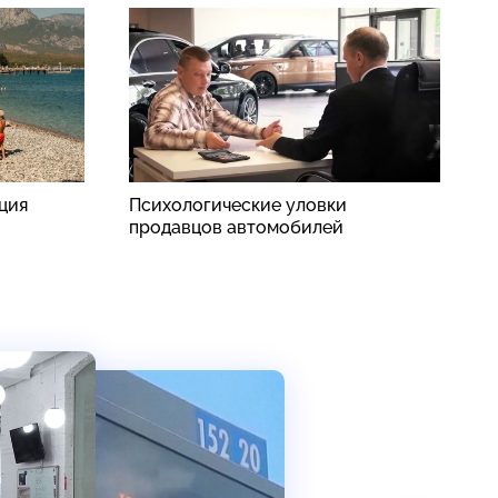
рция
Психологические уловки
Н
продавцов автомобилей
п
о