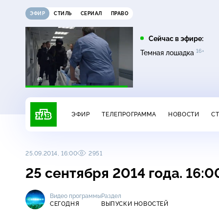
ЭФИР
СТИЛЬ
СЕРИАЛ
ПРАВО
16:00
17:00
Сейчас в эфире:
16+
на
Сегодня
Невский. Чужой среди
Темная лошадка
16+
чужих
ЭФИР
ТЕЛЕПРОГРАММА
НОВОСТИ
С
25.09.2014, 16:00
2951
25 сентября 2014 года. 16:
Видео программы
Раздел
СЕГОДНЯ
ВЫПУСКИ НОВОСТЕЙ