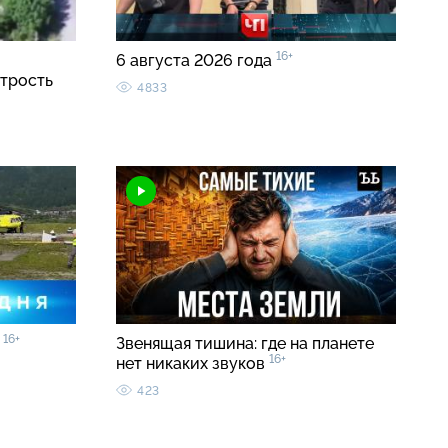
16+
6 августа 2026 года
трость
4833
16+
5
Звенящая тишина: где на планете
16+
нет никаких звуков
423