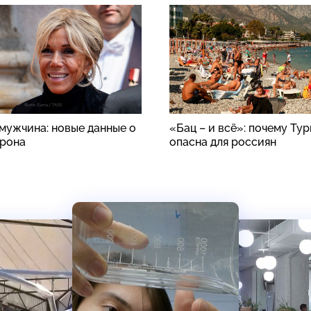
 мужчина: новые данные о
«Бац – и всё»: почему Ту
рона
опасна для россиян