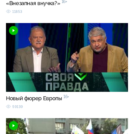
16+
«Внезапная внучка?»
11853
16+
Новый фюрер Европы
59139