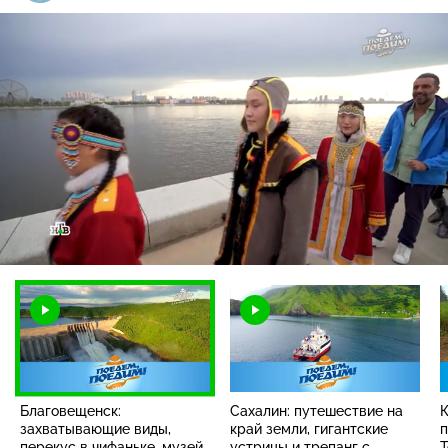
Загрузка
:
1.98%
/
Наст
Благовещенск:
Сахалин: путешествие на
К
захватывающие виды,
край земли, гигантские
п
перекус в чифаньке, музей
устрицы и трепанг с
Т