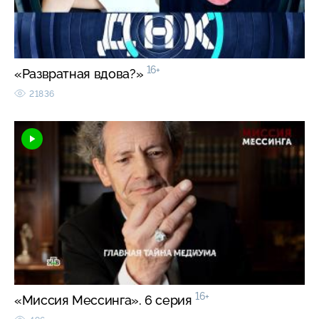
16+
«Развратная вдова?»
21836
16+
«Миссия Мессинга». 6 серия