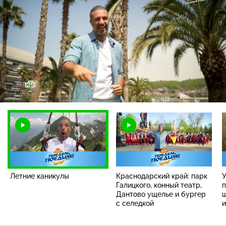
Загрузка
:
2.15%
/
Наст
Летние каникулы
Краснодарский край: парк
У
Галицкого, конный театр,
п
Дантово ущелье и бургер
ш
с селедкой
и