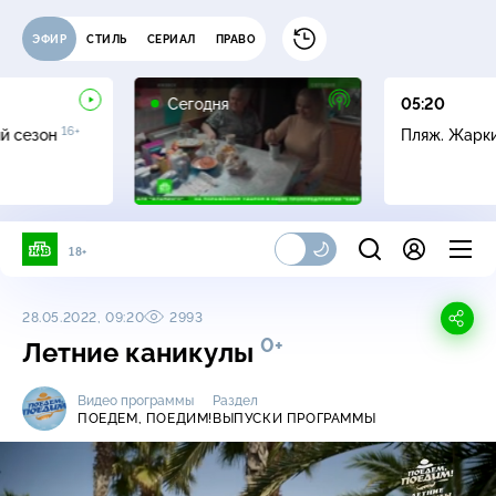
ЭФИР
СТИЛЬ
СЕРИАЛ
ПРАВО
Сегодня
05:20
16+
й сезон
Пляж. Жарк
18+
28.05.2022, 09:20
2993
0+
Летние каникулы
Видео программы
Раздел
ПОЕДЕМ, ПОЕДИМ!
ВЫПУСКИ ПРОГРАММЫ