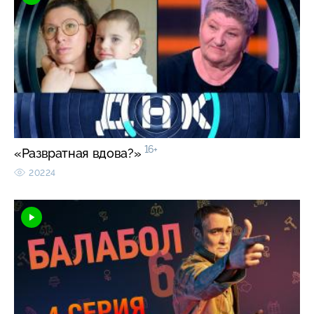
16+
«Развратная вдова?»
20224