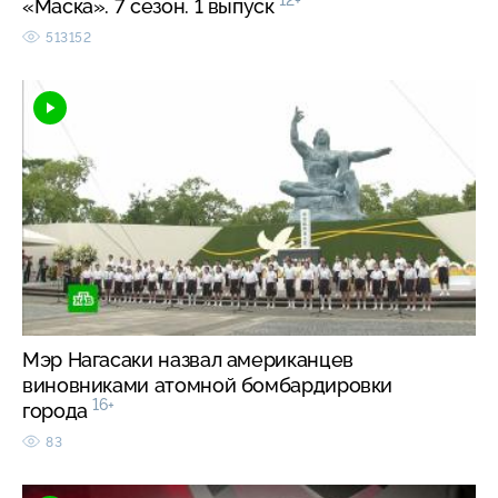
12+
«Маска». 7 сезон. 1 выпуск
513152
Мэр Нагасаки назвал американцев
виновниками атомной бомбардировки
16+
города
83