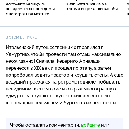
ижевские каникулы,
край света, заплыв с
«
невидимый лесной дом и
китами и креветки васаби
ч
многогранная местная
п
кухня
В ЭТОМ ВЫПУСКЕ:
Итальянский путешественник отправился в
Удмуртию, чтобы провести там отдых максимально
неожиданно! Сначала Федерико Арнальди
перенесся в XIX век и прошел по этапу, а затем
попробовал водить трактор и крушить стены. А еще
ведущий проехался на ретромотоцикле, побывал в
невидимом лесном доме и открыл многогранную
удмуртскую кухню: от купеческих рецептов до
шоколадных пельменей и бургеров из перепечей.
Чтобы оставлять комментарии,
войдите
или