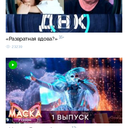
16+
«Развратная вдова?»
23239