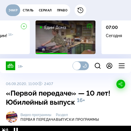
ЭФИР
СТИЛЬ
СЕРИАЛ
ПРАВО
0+
Едим Дома
07:00
16+
дим!
Сегодня
18+
06.09.2020, 11:00
2407
«Первой передаче» — 10 лет!
16+
Юбилейный выпуск
Видео программы
Раздел
ПЕРВАЯ ПЕРЕДАЧА
ВЫПУСКИ ПРОГРАММЫ