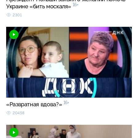
16+
Украине «бить москаля»
2301
16+
«Развратная вдова?»
20458