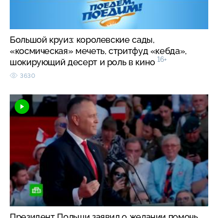
Большой круиз: королевские сады,
«космическая» мечеть, стритфуд «кебда»,
16+
шокирующий десерт и роль в кино
3630
Президент Польши заявил о желании помочь