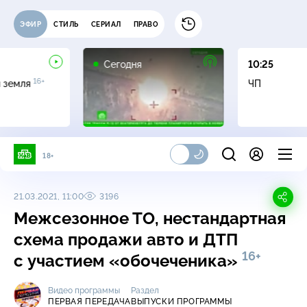
ЭФИР
СТИЛЬ
СЕРИАЛ
ПРАВО
Сегодня
10:25
16+
я земля
ЧП
18+
21.03.2021, 11:00
3196
Межсезонное ТО, нестандартная
схема продажи авто и ДТП
16+
с участием «обочеченика»
Видео программы
Раздел
ПЕРВАЯ ПЕРЕДАЧА
ВЫПУСКИ ПРОГРАММЫ