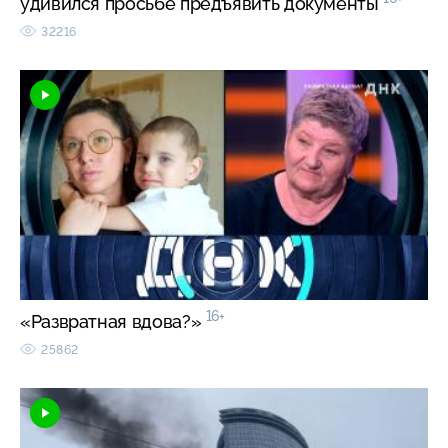
удивился просьбе предъявить документы
32216
16+
«Развратная вдова?»
25862