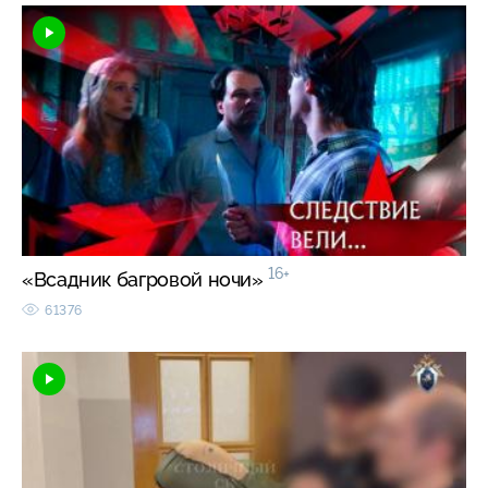
16+
«Всадник багровой ночи»
61376