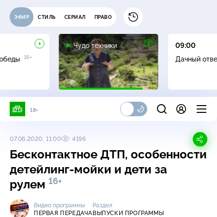
ЭФИР
СТИЛЬ
СЕРИАЛ
ПРАВО
12+
Чудо техники
09:00
16+
Победы
Дачный отв
18+
07.06.2020, 11:00
4196
Бесконтактное ДТП, особенности
детейлинг-мойки и дети за
16+
рулем
Видео программы
Раздел
ПЕРВАЯ ПЕРЕДАЧА
ВЫПУСКИ ПРОГРАММЫ