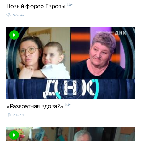
16+
Новый фюрер Европы
58047
16+
«Развратная вдова?»
21244