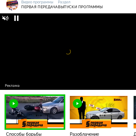
Видео программы
Раздел
ПЕРВАЯ ПЕРЕДАЧА
ВЫПУСКИ ПРОГРАММЫ
Первая передача / Выпуски программы /
16+
Способы борьбы с опасным вождением и
несовершеннолетние нарушители ПДД
Видео
проигрыватель
загружается.
Способы борьбы
Разоблачение