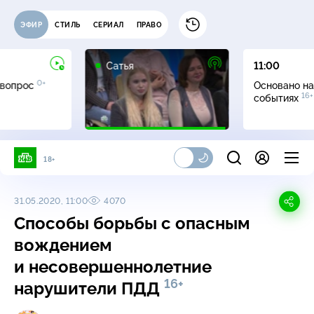
ЭФИР
СТИЛЬ
СЕРИАЛ
ПРАВО
16+
Сатья
11:00
0+
 вопрос
Основано на
16+
событиях
18+
31.05.2020, 11:00
4070
Способы борьбы с опасным
вождением
и несовершеннолетние
16+
нарушители ПДД