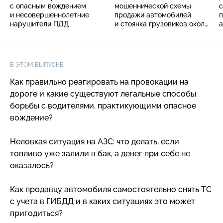
с опасным вождением
мошеннической схемы
с
и несовершеннолетние
продажи автомобилей
п
нарушители ПДД
и стоянка грузовиков около
дома
В ЭТОМ ВЫПУСКЕ:
Как правильно реагировать на провокации на
дороге и какие существуют легальные способы
борьбы с водителями, практикующими опасное
вождение?
Неловкая ситуация на АЗС: что делать, если
топливо уже залили в бак, а денег при себе не
оказалось?
Как продавцу автомобиля самостоятельно снять ТС
с учета в ГИБДД и в каких ситуациях это может
пригодиться?