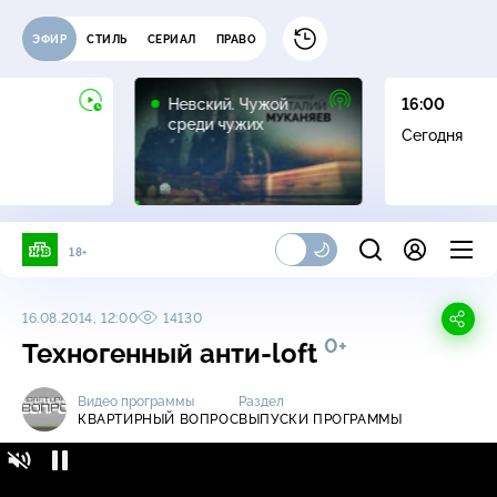
ЭФИР
СТИЛЬ
СЕРИАЛ
ПРАВО
16+
Невский. Чужой
16:00
среди чужих
Сегодня
18+
16.08.2014, 12:00
14130
0+
Техногенный анти-loft
Видео программы
Раздел
КВАРТИРНЫЙ ВОПРОС
ВЫПУСКИ ПРОГРАММЫ
Квартирный вопрос / Выпуски программы /
0+