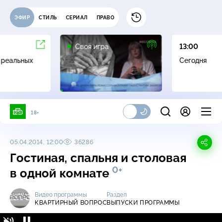
ЭФИР
СТИЛЬ
СЕРИАЛ
ПРАВО
0+
Своя игра
13:00
 реальных
Сегодня
18+
05.04.2014, 12:00
36286
Гостиная, спальня и столовая
0+
в одной комнате
Видео программы
Раздел
КВАРТИРНЫЙ ВОПРОС
ВЫПУСКИ ПРОГРАММЫ