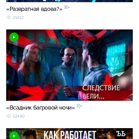
16+
«Развратная вдова?»
21452
16+
«Всадник багровой ночи»
62490