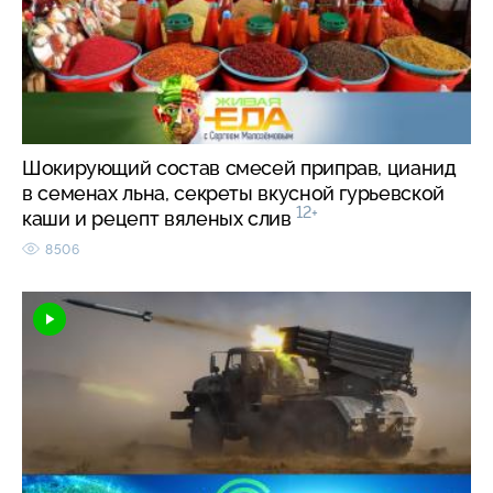
Шокирующий состав смесей приправ, цианид
в семенах льна, секреты вкусной гурьевской
12+
каши и рецепт вяленых слив
8506