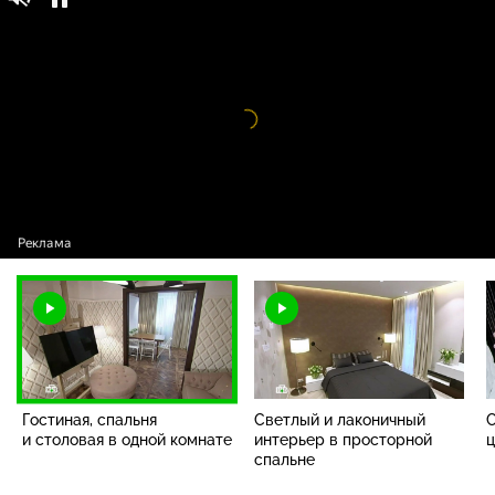
Квартирный вопрос / Выпуски программы /
0+
Гостиная, спальня и столовая в одной
комнате
Видео
проигрыватель
загружается.
Гостиная, спальня
Светлый и лаконичный
С
и столовая в одной комнате
интерьер в просторной
ц
спальне