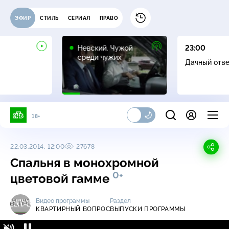
ЭФИР
СТИЛЬ
СЕРИАЛ
ПРАВО
16+
Невский. Чужой
23:00
среди чужих
Дачный отв
18+
22.03.2014, 12:00
27678
Спальня в монохромной
0+
цветовой гамме
Видео программы
Раздел
КВАРТИРНЫЙ ВОПРОС
ВЫПУСКИ ПРОГРАММЫ