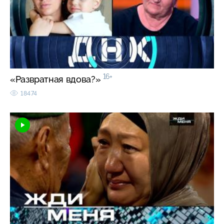
16+
«Развратная вдова?»
18474