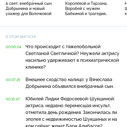
в свет, внебрачный сын
Королёвой и Тарзана,
Н
Добрынина и новый
Воробей с мужем
Ш
ухажер для Волочковой
Бабкиной и трагедия
м
Алексея Янина
В ЭТОМ ВЫПУСКЕ:
Что происходит с тяжелобольной
00:00:04
Светланой Светличной? Неужели актрису
насильно удерживают в психиатрической
клинике?
Внешнее сходство налицо: у Вячеслава
00:07:25
Добрынина объявился внебрачный сын.
Юбилей Лидии
Федосеевой-Шукшиной
:
00:15:47
актриса, недавно перенесшая инсульт,
отметила день рождения. Закончилась ли
эпопея с недвижимостью Шукшиных и на
ком сейчас женат Бари Алибасов?