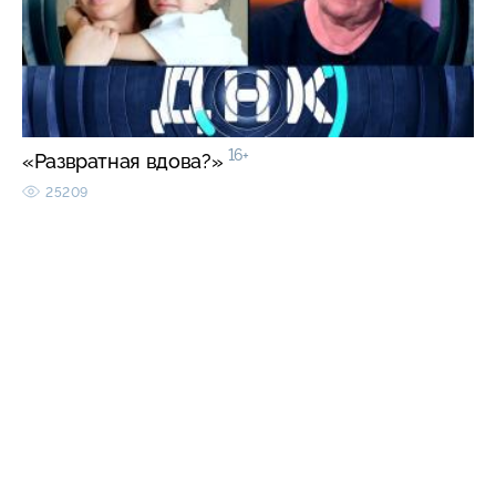
16+
«Развратная вдова?»
25209