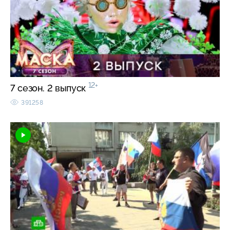
12+
7 сезон. 2 выпуск
391258