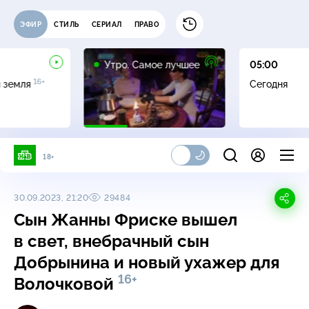
ЭФИР
СТИЛЬ
СЕРИАЛ
ПРАВО
16+
Утро. Самое лучшее
05:00
16+
я земля
Сегодня
18+
30.09.2023, 21:20
29484
Сын Жанны Фриске вышел
в свет, внебрачный сын
Добрынина и новый ухажер для
16+
Волочковой