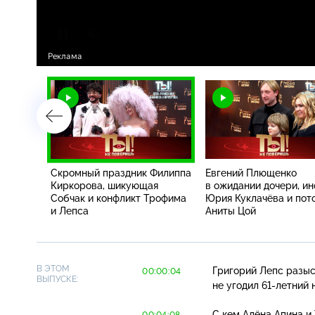
лова,
Скромный праздник Филиппа
Евгений Плющенко
ления
Киркорова, шикующая
в ожидании дочери, и
новая
Собчак и конфликт Трофима
Юрия Куклачёва и пот
кого
и Лепса
Аниты Цой
В ЭТОМ
Григорий Лепс разыс
00:00:04
ВЫПУСКЕ:
не угодил
61-летний
н
С кем Алёна Апина и
00:04:08