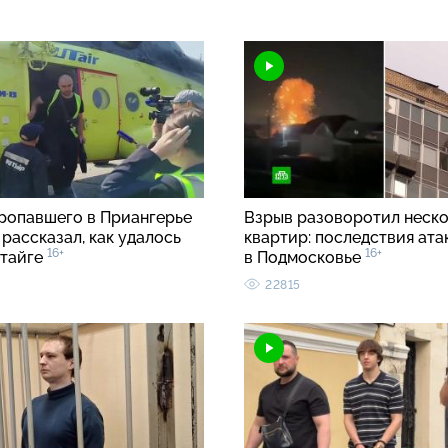
ропавшего в Приангерье
Взрыв разоворотил неск
рассказал, как удалось
квартир: последствия ата
16+
16+
 тайге
в Подмосковье
22815