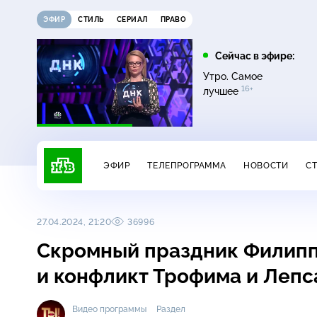
ЭФИР
СТИЛЬ
СЕРИАЛ
ПРАВО
21:15
21:30
Сейчас в эфире:
6+
ди
Сегодня
Неизвестная Россия
Утро. Самое
16+
лучшее
ЭФИР
ТЕЛЕПРОГРАММА
НОВОСТИ
С
27.04.2024, 21:20
36996
Скромный праздник Филипп
и конфликт Трофима и Леп
Видео программы
Раздел