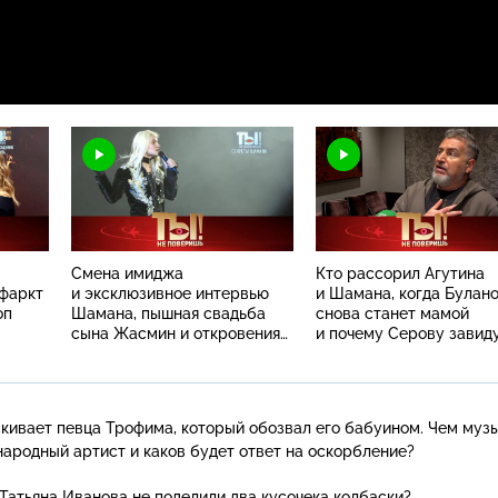
Смена имиджа
Кто рассорил Агутина
нфаркт
и эксклюзивное интервью
и Шамана, когда Булан
оп
Шамана, пышная свадьба
снова станет мамой
сына Жасмин и откровения
и почему Серову завид
Анны Семенович
весь шоу-бизнес?
кивает певца Трофима, который обозвал его бабуином. Чем муз
ародный артист и каков будет ответ на оскорбление?
 Татьяна Иванова не поделили два кусочека колбаски?