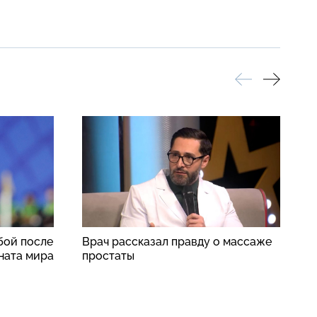
бой после
Врач рассказал правду о массаже
С
ната мира
простаты
с
б