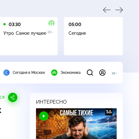
03:30
05:00
05
16+
Утро. Самое лучшее
Сегодня
Ле
Сегодня в Москве
Экономика
18+
СЯ
ИНТЕРЕСНО
к