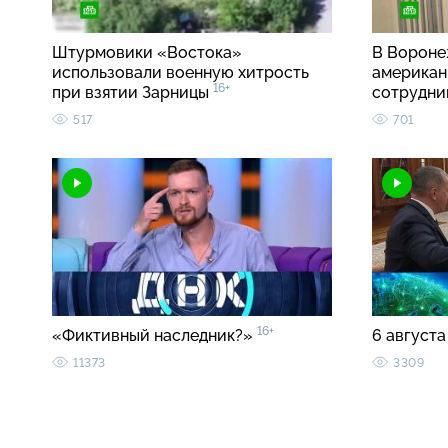
Штурмовики «Востока»
В Вороне
использовали военную хитрость
американ
16+
при взятии Зарницы
сотрудн
517
701
16+
«Фиктивный наследник?»
6 августа
11373
3309