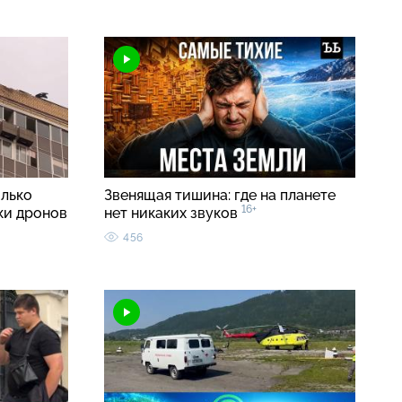
олько
Звенящая тишина: где на планете
16+
ки дронов
нет никаких звуков
456