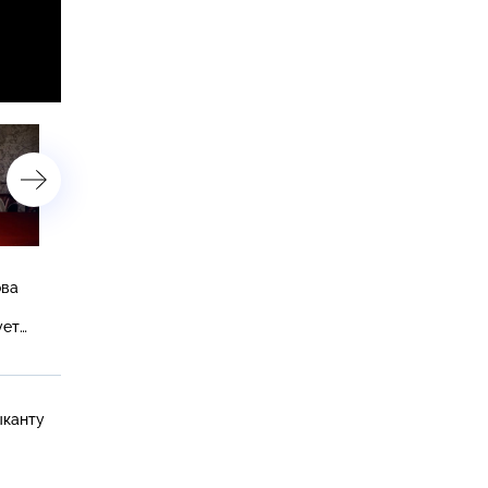
Трагедия в «Крокусе» как
Звезда Александра
ова
личное горе для всех,
Ширвиндта, знаменитост
спасение зрителя Маратом
выборах, дочь Евгения
ует
Башаровым и Лера
Петросяна и иск Киркор
Кудрявцева после травмы
против Успенской
ыканту