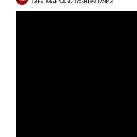
ТЫ НЕ ПОВЕРИШЬ!
ВЫПУСКИ ПРОГРАММЫ
Ты не поверишь! / Выпуски прог
16+
Киркорова, шикующая Собчак и 