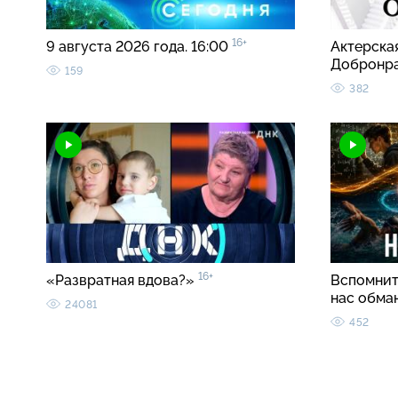
16+
9 августа 2026 года. 16:00
Актерска
Добронр
159
382
16+
«Развратная вдова?»
Вспомнить
нас обма
24081
452