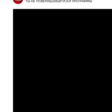
ТЫ НЕ ПОВЕРИШЬ!
ВЫПУСКИ ПРОГРАММЫ
Ты не поверишь! / Выпуски прог
16+
знаменитости на выборах, дочь Е
Успенской