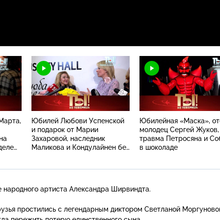
Марта,
Юбилей Любови Успенской
Юбилейная «Маска», от
и подарок от Марии
молодец Сергей Жуков,
на
Захаровой, наследник
травма Петросяна и Со
деле
Маликова и Кондулайнен без
в шоколаде
ролей
 народного артиста Александра Ширвиндта.
друзья простились с легендарным диктором Светланой Моргуново
огла пережить потерю единственного сына.