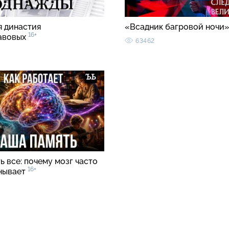
я династия
«Всадник багровой ночи
16+
авовых
63462
 все: почему мозг часто
16+
нывает