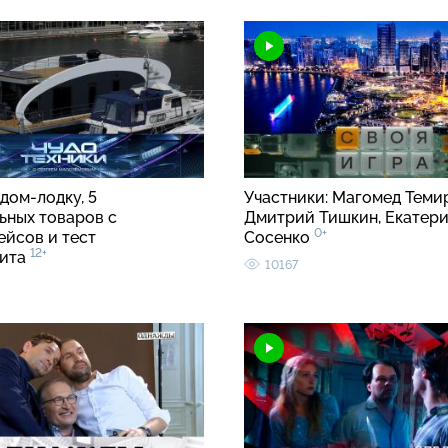
дом-лодку, 5
Участники: Магомед Теми
ьных товаров с
Дмитрий Тишкин, Екатер
0+
ейсов и тест
Сосенко
12+
лита
10167