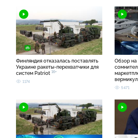
Финляндия отказалась поставлять
Обзор на 
Украине ракеты-перехватчики для
сомнител
16+
систем Patriot
маркетпл
вермику
1174
5471