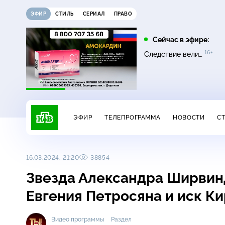
ЭФИР
СТИЛЬ
СЕРИАЛ
ПРАВО
10:00
11:00
Сейчас в эфире:
16+
16+
16+
НашПотребНадзор
Однажды…
Следствие вели…
ЭФИР
ТЕЛЕПРОГРАММА
НОВОСТИ
С
16.03.2024, 21:20
38854
Звезда Александра Ширвинд
Евгения Петросяна и иск К
Видео программы
Раздел