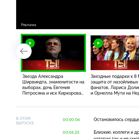
 как
Звезда Александра
Звездные подарки к 8 
Ширвиндта, знаменитости на
защита от назойливых
аратом
выборах, дочь Евгения
фанатов, Лариса Доли
Петросяна и иск Киркорова
и Орнелла Мути на Не
равмы
против Успенской
моды
В ЭТОМ
Остановилось сердце
00:00:04
ВЫПУСКЕ:
Близкие, коллеги и 
00:04:23
которая так и не см