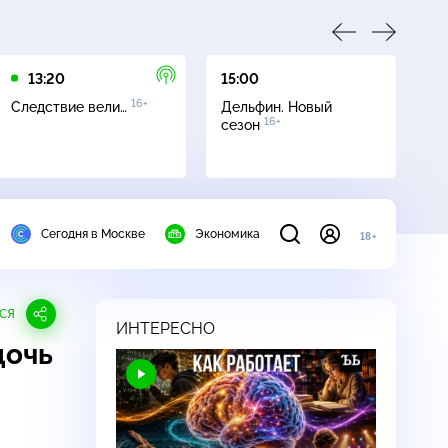
13:20
15:00
16
16+
Следствие вели…
Дельфин. Новый
Се
16+
сезон
Сегодня в Москве
Экономика
18+
СЯ
ИНТЕРЕСНО
дочь