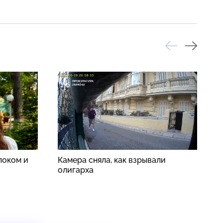
локом и
Камера сняла, как взрывали
П
олигарха
п