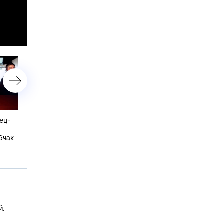
ец-
Пресняков-подкаблучник,
Внебрачные наследники
слова пацана Кологривого
Лепса, непристойные
бчак
и места на кладбище для
предложения знаменито
звезд
и долг Юрия Гальцева
й,