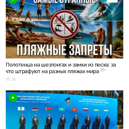
Полотенца на шезлонгах и замки из песка: за
16+
что штрафуют на разных пляжах мира
31