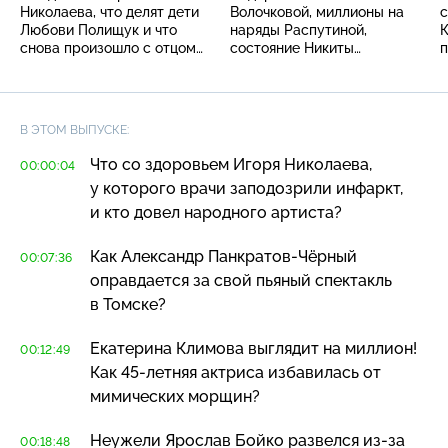
Николаева, что делят дети
Волочковой, миллионы на
с
Любови Полищук и что
наряды Распутиной,
К
снова произошло с отцом
состояние Никиты
Филиппа Киркорова?
Михалкова
В ЭТОМ ВЫПУСКЕ:
Что со здоровьем Игоря Николаева,
00:00:04
у которого врачи заподозрили инфаркт,
и кто довел народного артиста?
Как Александр
Панкратов-Чёрный
00:07:36
оправдается за свой пьяный спектакль
в Томске?
Екатерина Климова выглядит на миллион!
00:12:49
Как
45-летняя
актриса избавилась от
мимических морщин?
Неужели Ярослав Бойко развелся
из-за
00:18:48