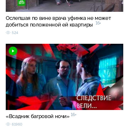
Ослепшая по вине врача уфимка не может
16+
добиться положенной ей квартиры
524
16+
«Всадник багровой ночи»
61960