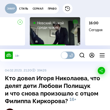
ЭФИР
СТИЛЬ
СЕРИАЛ
ПРАВО
16+
Невский. Чужой
16:00
среди чужих
Сегодня
18+
04.02.2023, 21:20
39426
Кто довел Игоря Николаева, что
делят дети Любови Полищук
и что снова произошло с отцом
16+
Филиппа Киркорова?