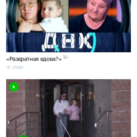
16+
«Развратная вдова?»
17283