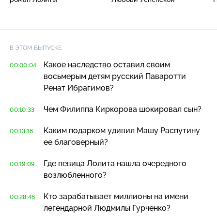
В ЭТОМ ВЫПУСКЕ:
Какое наследство оставил своим
00:00:04
восьмерым детям русский Паваротти
Ренат Ибрагимов?
Чем Филиппа Киркорова шокировал сын?
00:10:33
Каким подарком удивил Машу Распутину
00:13:16
ее благоверный?
Где певица Лолита нашла очередного
00:19:09
возлюбленного?
Кто зарабатывает миллионы на имени
00:28:46
легендарной Людмилы Гурченко?