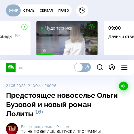
ЭФИР
СТИЛЬ
СЕРИАЛ
ПРАВО
12+
Чудо техники
09:00
16+
Победы
Дачный отв
18+
21.05.2022, 21:00
29026
Предстоящее новоселье Ольги
Бузовой и новый роман
16+
Лолиты
Видео программы
Раздел
ТЫ НЕ ПОВЕРИШЬ!
ВЫПУСКИ ПРОГРАММЫ