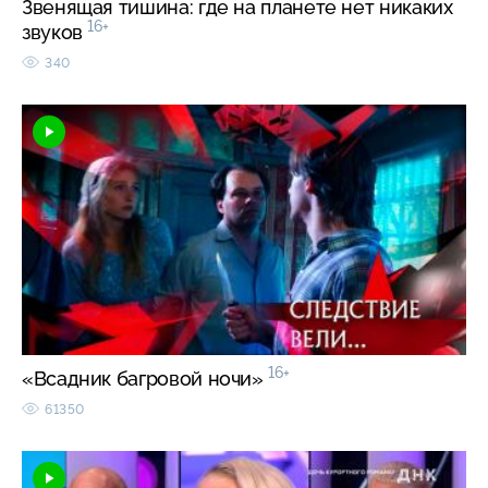
Звенящая тишина: где на планете нет никаких
16+
звуков
340
16+
«Всадник багровой ночи»
61350