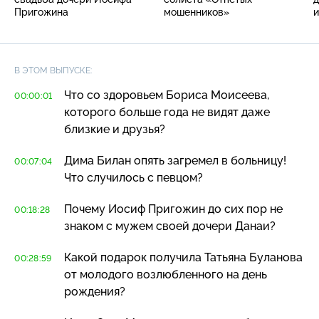
Пригожина
мошенников»
и
В ЭТОМ ВЫПУСКЕ:
Что со здоровьем Бориса Моисеева,
00:00:01
которого больше года не видят даже
близкие и друзья?
Дима Билан опять загремел в больницу!
00:07:04
Что случилось с певцом?
Почему Иосиф Пригожин до сих пор не
00:18:28
знаком с мужем своей дочери Данаи?
Какой подарок получила Татьяна Буланова
00:28:59
от молодого возлюбленного на день
рождения?