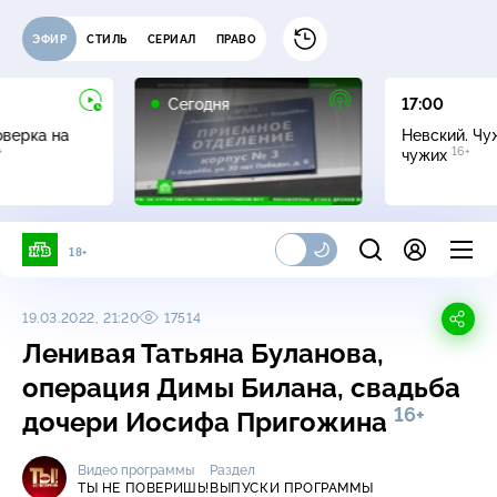
ЭФИР
СТИЛЬ
СЕРИАЛ
ПРАВО
Сегодня
17:00
оверка на
Невский. Чу
+
16+
чужих
18+
19.03.2022, 21:20
17514
Ленивая Татьяна Буланова,
операция Димы Билана, свадьба
16+
дочери Иосифа Пригожина
Видео программы
Раздел
ТЫ НЕ ПОВЕРИШЬ!
ВЫПУСКИ ПРОГРАММЫ