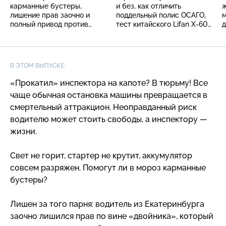
карманные бустеры,
и без, как отличить
ж
лишение прав заочно и
поддельный полис ОСАГО,
м
полный привод против
тест китайского Lifan X-60
д
гололедицы
и дом на колесах для Анны
п
Семенович
В ЭТОМ ВЫПУСКЕ:
«Прокатил» инспектора на капоте? В тюрьму! Все
чаще обычная остановка машины превращается в
смертельный аттракцион. Неоправданный риск
водителю может стоить свободы, а инспектору —
жизни.
Свет не горит, стартер не крутит, аккумулятор
совсем разряжен. Помогут ли в мороз карманные
бустеры?
Лишен за того парня: водитель из Екатеринбурга
заочно лишился прав по вине «двойника», который