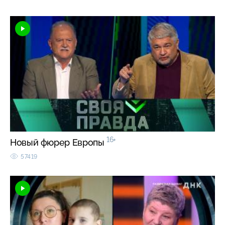
16+
Новый фюрер Европы
57419