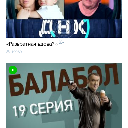
16+
«Развратная вдова?»
19969