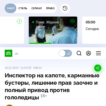
ЭФИР
СТИЛЬ
СЕРИАЛ
ПРАВО
16+
Пляж. Жаркий
05:00
сезон
Сегодня
18+
16.12.2017, 11:00
19833
Инспектор на капоте, карманные
бустеры, лишение прав заочно и
полный привод против
16+
гололедицы