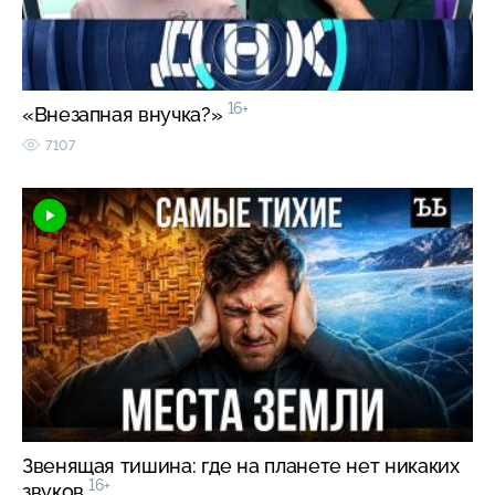
16+
«Внезапная внучка?»
7107
Звенящая тишина: где на планете нет никаких
16+
звуков