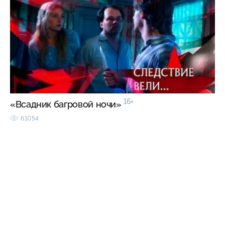
16+
«Всадник багровой ночи»
61054