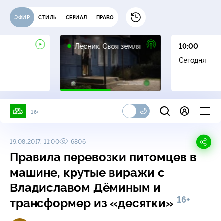
ЭФИР
СТИЛЬ
СЕРИАЛ
ПРАВО
16+
Лесник. Своя земля
10:00
Сегодня
18+
19.08.2017, 11:00
6806
Правила перевозки питомцев в
машине, крутые виражи с
Владиславом Дёминым и
16+
трансформер из «десятки»