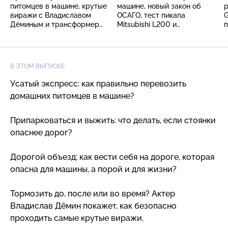
питомцев в машине, крутые
машине, новый закон об
р
виражи с Владиславом
ОСАГО, тест пикапа
G
Дёминым и трансформер
Mitsubishi L200 и
п
из «десятки»
легендарные ЛиАЗы
В ЭТОМ ВЫПУСКЕ:
Усатый экспресс: как правильно перевозить
домашних питомцев в машине?
Припарковаться и выжить: что делать, если стоянки
опаснее дорог?
Дорогой объезд: как вести себя на дороге, которая
опасна для машины, а порой и для жизни?
Тормозить до, после или во время? Актер
Владислав Дёмин покажет, как безопасно
проходить самые крутые виражи.