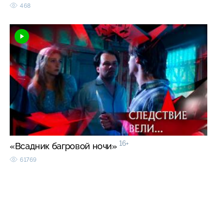
468
16+
«Всадник багровой ночи»
61769