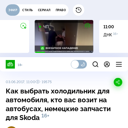
ЭФИР
СТИЛЬ
СЕРИАЛ
ПРАВО
ЧП
11:00
16+
ДНК
18+
03.06.2017, 11:00
19575
Как выбрать холодильник для
автомобиля, кто вас возит на
автобусах, немецкие запчасти
16+
для Skoda