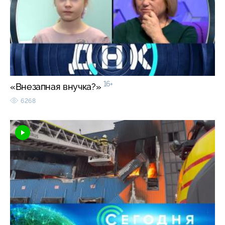
16+
«Внезапная внучка?»
6268