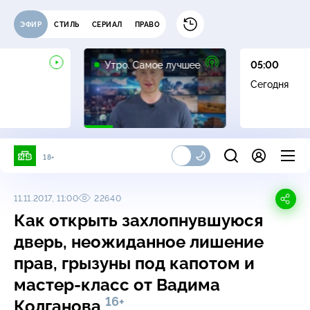
ЭФИР
СТИЛЬ
СЕРИАЛ
ПРАВО
16+
Утро. Самое лучшее
05:00
Сегодня
18+
11.11.2017, 11:00
22640
Как открыть захлопнувшуюся
дверь, неожиданное лишение
прав, грызуны под капотом и
мастер-класс от Вадима
16+
Колганова