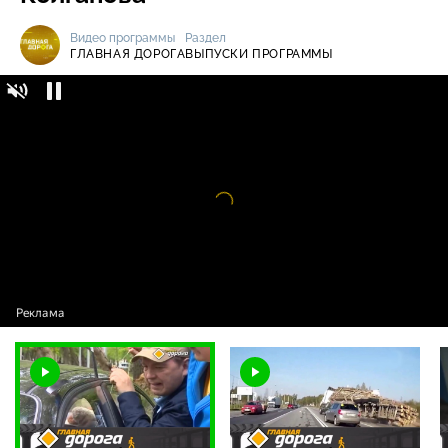
Видео программы
Раздел
ГЛАВНАЯ ДОРОГА
ВЫПУСКИ ПРОГРАММЫ
Главная дорога / Выпуски программы / Как
16+
открыть захлопнувшуюся дверь,
неожиданное лишение прав, грызуны под
капотом и мастер-класс от Вадима
Колганова
Видео
проигрыватель
загружается.