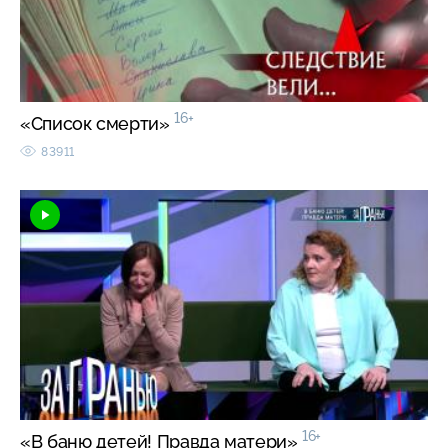
16+
«Список смерти»
83911
16+
«В баню детей! Правда матери»