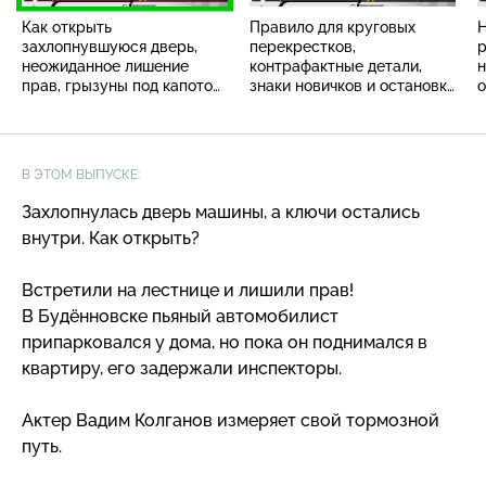
Как открыть
Правило для круговых
Н
захлопнувшуюся дверь,
перекрестков,
р
неожиданное лишение
контрафактные детали,
н
прав, грызуны под капотом
знаки новичков и остановка
о
и мастер-класс от Вадима
автомобиля при отказе
Колганова
тормозов
В ЭТОМ ВЫПУСКЕ:
Захлопнулась дверь машины, а ключи остались
внутри. Как открыть?
Встретили на лестнице и лишили прав!
В Будённовске пьяный автомобилист
припарковался у дома, но пока он поднимался в
квартиру, его задержали инспекторы.
Актер Вадим Колганов измеряет свой тормозной
путь.