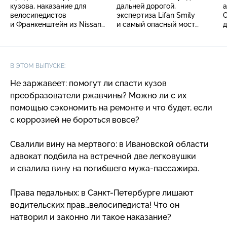
кузова, наказание для
дальней дорогой,
а
велосипедистов
экспертиза Lifan Smily
O
и Франкенштейн из Nissan
и самый опасный мост
Almera
в России
В ЭТОМ ВЫПУСКЕ:
Не заржавеет: помогут ли спасти кузов
преобразователи ржавчины? Можно ли с их
помощью сэкономить на ремонте и что будет, если
с коррозией не бороться вовсе?
Свалили вину на мертвого: в Ивановской области
адвокат подбила на встречной две легковушки
и свалила вину на погибшего
мужа-пассажира
.
Права педальных: в
Санкт-Петербурге
лишают
водительских прав…велосипедиста! Что он
натворил и законно ли такое наказание?