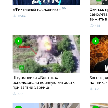
16+
«Фиктивный наследник?»
Экипаж п
самолета 
11564
выжить в
485
Штурмовики «Востока»
Звенящая 
использовали военную хитрость
нет ника
16+
при взятии Зарницы
471
587