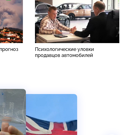
прогноз
Психологические уловки
В
продавцов автомобилей
п