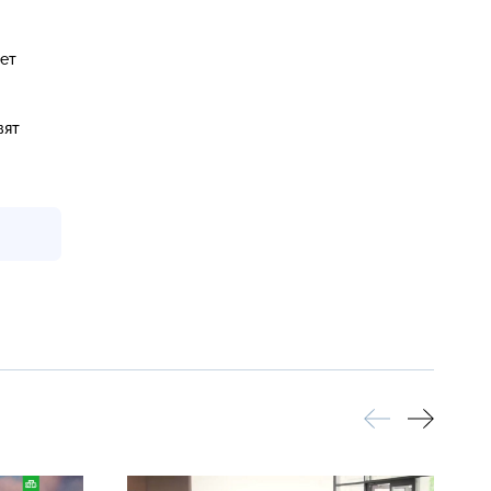
ает
вят