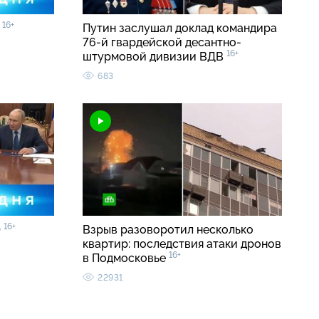
16+
5
Путин заслушал доклад командира
76-й гвардейской десантно-
16+
штурмовой дивизии ВДВ
683
16+
0
Взрыв разоворотил несколько
квартир: последствия атаки дронов
16+
в Подмосковье
22931