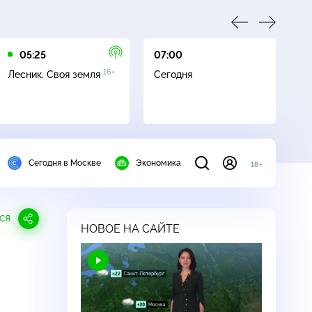
05:25
07:00
07
16+
Лесник. Своя земля
Сегодня
Ле
Сегодня в Москве
Экономика
18+
СЯ
НОВОЕ НА САЙТЕ