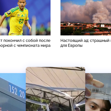
т покончил с собой после
Настоящий ад: страшный 
борной с чемпионата мира
для Европы