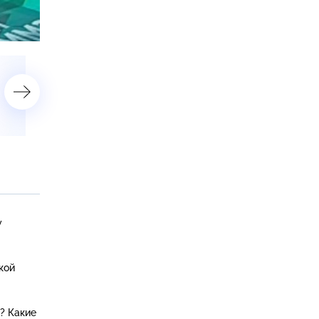
астройки
1 марта 2015 года
22 февраля 2015 года
у
кой
е? Какие