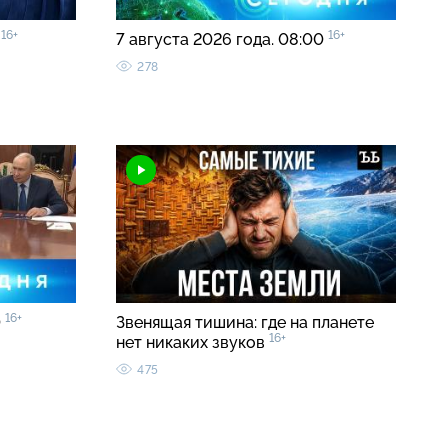
16+
16+
»
7 августа 2026 года. 08:00
278
16+
0
Звенящая тишина: где на планете
16+
нет никаких звуков
475