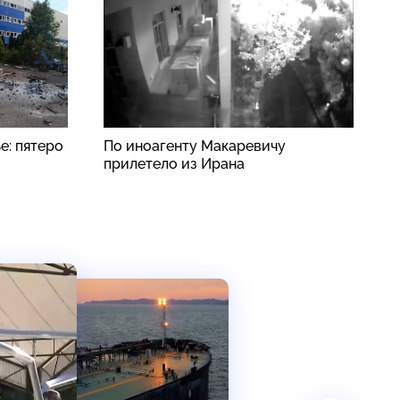
е: пятеро
По иноагенту Макаревичу
К
прилетело из Ирана