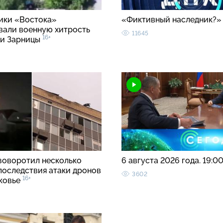
ки «Востока»
«Фиктивный наследник?
вали военную хитрость
11645
16+
ии Зарницы
зоворотил несколько
6 августа 2026 года. 19:0
 последствия атаки дронов
3602
16+
ковье