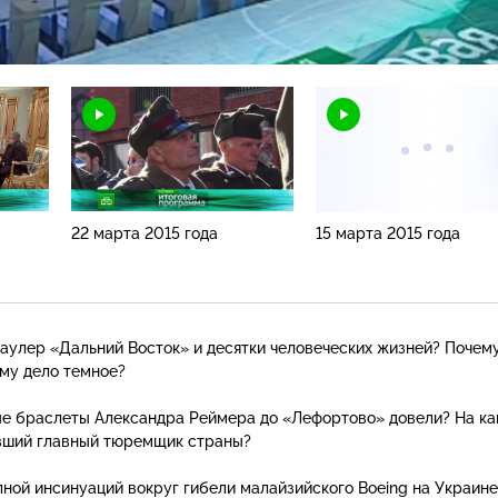
Н
22 марта 2015 года
15 марта 2015 года
раулер «Дальний Восток» и десятки человеческих жизней? Почем
ему
дело темное?
ые браслеты Александра Реймера до «Лефортово» довели? На ка
ывший главный тюремщик страны?
волной инсинуаций вокруг гибели малайзийского Boeing на Украин