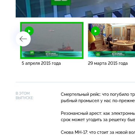
Загрузка
:
1.94%
/
5 апреля 2015 года
29 марта 2015 года
В ЭТОМ
Смертельный рейс: что погубило т
ВЫПУСКЕ:
рыбный промысел у нас
по-прежн
Резонансный арест: как электронн
срок может угодить за решетку б
Снова
MH-17
: что стоит за новой 