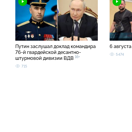
Путин заслушал доклад командира
6 августа
76-й гвардейской десантно-
5474
16+
штурмовой дивизии ВДВ
715