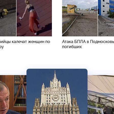
ийцы калечат женщин по
Атака БПЛА в Подмосковь
ру
погибших