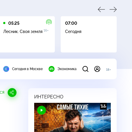
05:25
07:00
07
16+
Лесник. Своя земля
Сегодня
Ле
Сегодня в Москве
Экономика
18+
СЯ
ИНТЕРЕСНО