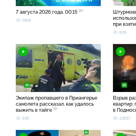
16+
7 августа 2026 года. 00:15
Штурмови
использо
1628
при взят
609
Экипаж пропавшего в Приангерье
Взрыв ра
самолета рассказал, как удалось
квартир:
16+
выжить в тайге
в Подмос
505
22957