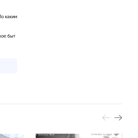
По каким
кое быт