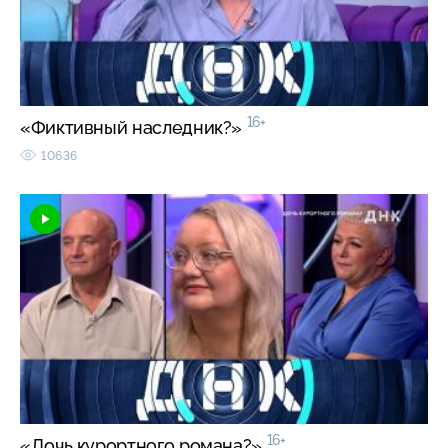
16+
«Фиктивный наследник?»
10636
16+
«Дочь курортного романа?»