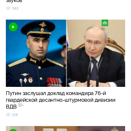
звуков
383
Путин заслушал доклад командира 76-й
гвардейской десантно-штурмовой дивизии
16+
ВДВ
158