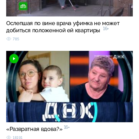
Ослепшая по вине врача уфимка не может
16+
добиться положенной ей квартиры
785
16+
«Развратная вдова?»
18191