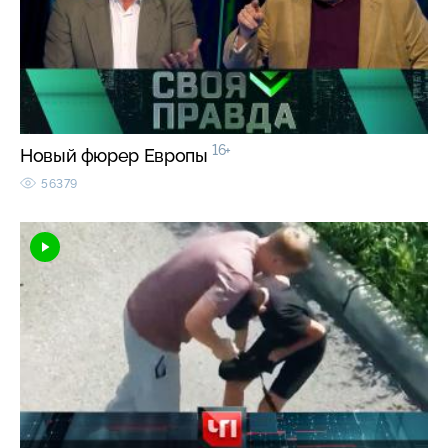
16+
Новый фюрер Европы
56379