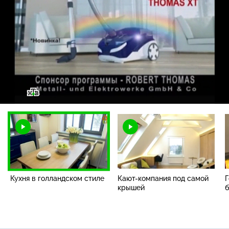
Загрузка
:
1.51%
/
Наст
Кухня в голландском стиле
Кают-компания под самой
Г
крышей