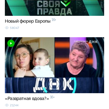
16+
Новый фюрер Европы
58047
16+
«Развратная вдова?»
21244