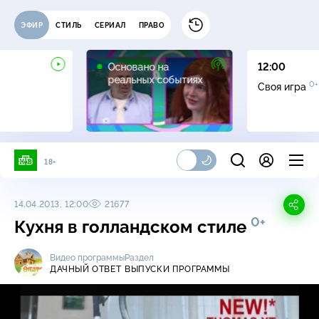
ЭФИР
СТИЛЬ
СЕРИАЛ
ПРАВО
16+
Основано на
12:00
реальных событиях
0+
Своя игра
18+
14.04.2013, 12:00
21677
0+
Кухня в голландском стиле
Видео программы
Раздел
ДАЧНЫЙ ОТВЕТ
ВЫПУСКИ ПРОГРАММЫ