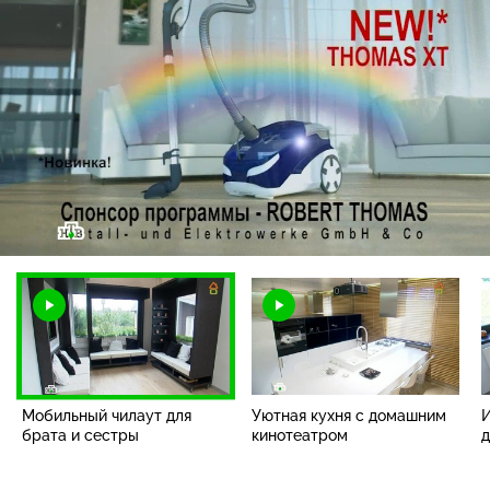
Загрузка
:
1.35%
/
Наст
Мобильный чилаут для
Уютная кухня с домашним
И
брата и сестры
кинотеатром
д