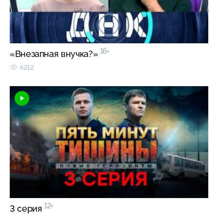
16+
«Внезапная внучка?»
6212
12+
3 серия