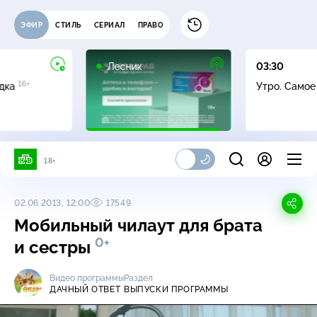
ЭФИР
СТИЛЬ
СЕРИАЛ
ПРАВО
16+
Лесник
03:30
16+
адка
Утро. Само
18+
02.06.2013, 12:00
17549
Мобильный чилаут для брата
0+
и сестры
Видео программы
Раздел
ДАЧНЫЙ ОТВЕТ
ВЫПУСКИ ПРОГРАММЫ