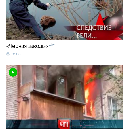
16+
«Черная заводь»
89683