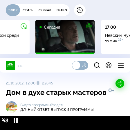
ЭФИР
СТИЛЬ
СЕРИАЛ
ПРАВО
Сегодня
17:00
жой среди
Невский. Чу
16+
чужих
18+
21.10.2012, 12:00
22645
0+
Дом в духе старых мастеров
Видео программы
Раздел
ДАЧНЫЙ ОТВЕТ
ВЫПУСКИ ПРОГРАММЫ
Дачный ответ / Выпуски программы / Дом
0+