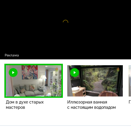
в духе старых мастеров
Видео
проигрыватель
загружается.
Дом в духе старых
Иллюзорная ванная
мастеров
с настоящим водопадом