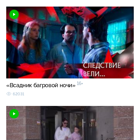
16+
«Всадник багровой ночи»
62031