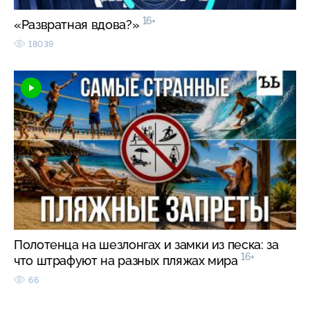
16+
«Развратная вдова?»
18039
Полотенца на шезлонгах и замки из песка: за
16+
что штрафуют на разных пляжах мира
66