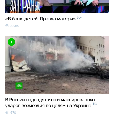
16+
«В баню детей! Правда матери»
33367
В России подводят итоги массированных
16+
ударов возмездия по целям на Украине
670