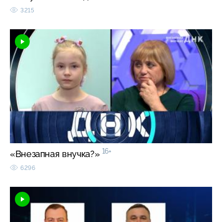
3215
16+
«Внезапная внучка?»
6296