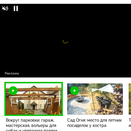
Дачный ответ / Выпуски программы /
0+
Вокруг парковки: гараж, мастерская,
вольеры для собак и цветочная поляна
Видео
проигрыватель
загружается.
Вокруг парковки: гараж,
Сад Огня: место для летних
Т
мастерская, вольеры для
посиделок у костра
и
собак и цветочная поляна