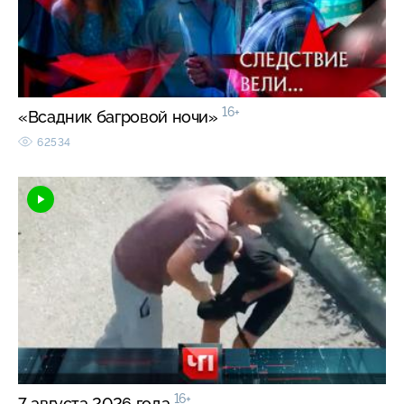
16+
«Всадник багровой ночи»
62534
16+
7 августа 2026 года