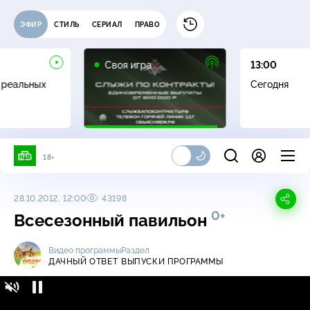
ЭФИР
СТИЛЬ
СЕРИАЛ
ПРАВО
0+
Своя игра
13:00
 реальных
Сегодня
18+
28.10.2012, 12:00
43198
0+
Всесезонный павильон
Видео программы
Раздел
ДАЧНЫЙ ОТВЕТ
ВЫПУСКИ ПРОГРАММЫ
Дачный ответ / Выпуски программы /
0+