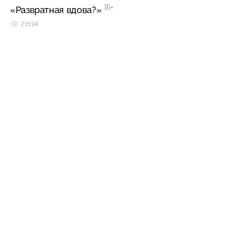
16+
«Развратная вдова?»
21594