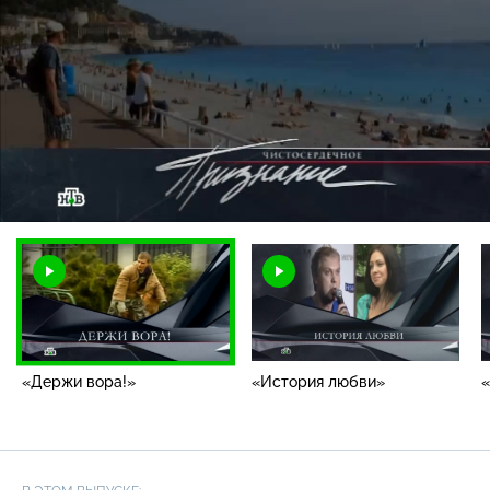
Загрузка
:
2.39%
/
Наст
«Держи вора!»
«История любви»
«