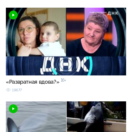
16+
«Развратная вдова?»
19677