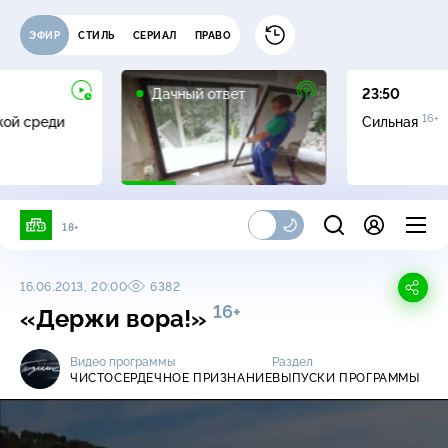
ЭФИР
СТИЛЬ
СЕРИАЛ
ПРАВО
0+
Дачный ответ
23:50
16+
жой среди
Сильная
18+
16.06.2013, 20:00
6382
16+
«Держи вора!»
Видео программы
Раздел
ЧИСТОСЕРДЕЧНОЕ ПРИЗНАНИЕ
ВЫПУСКИ ПРОГРАММЫ