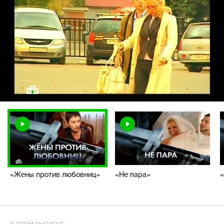
Загрузка
:
1.78%
/
Наст
«Жены против любовниц»
«Не пара»
«