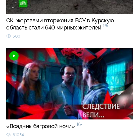
СК: жертвами вторжения ВСУ в Курскую
16+
область стали 640 мирных жителей
500
16+
«Всадник багровой ночи»
61054