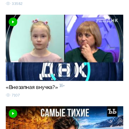
33582
16+
«Внезапная внучка?»
7107