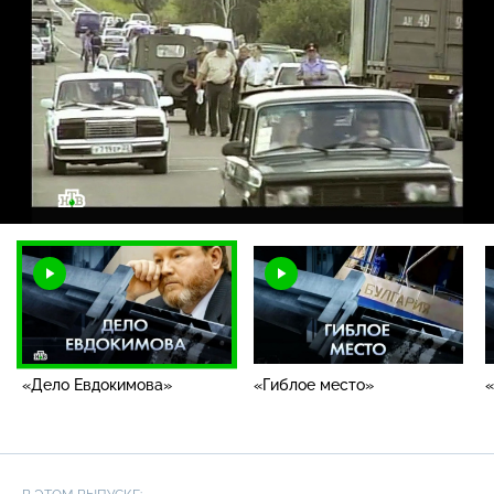
Загрузка
:
1.94%
/
Наст
«Дело Евдокимова»
«Гиблое место»
«