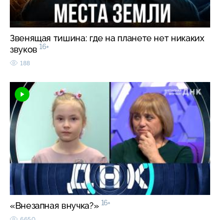
Звенящая тишина: где на планете нет никаких
16+
звуков
188
16+
«Внезапная внучка?»
6650