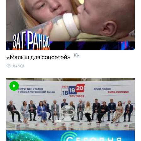
16+
«Малыш для соцсетей»
84601