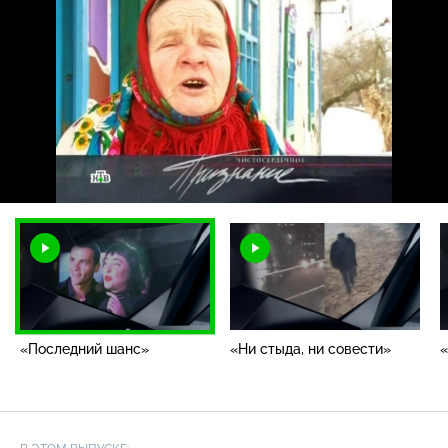
Загрузка
:
2.81%
/
Наст
«Последний шанс»
«Ни стыда, ни совести»