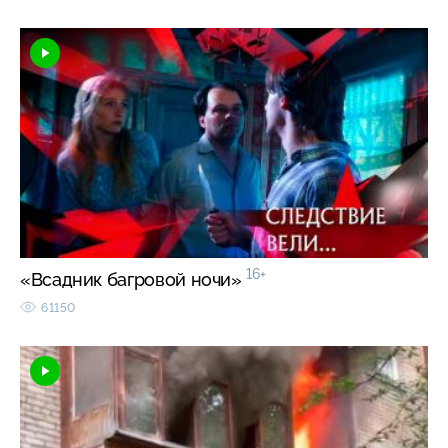
16+
«Всадник багровой ночи»
61150