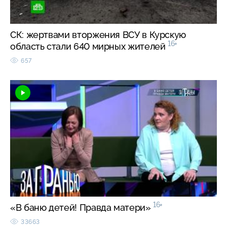
СК: жертвами вторжения ВСУ в Курскую
16+
область стали 640 мирных жителей
657
16+
«В баню детей! Правда матери»
33663