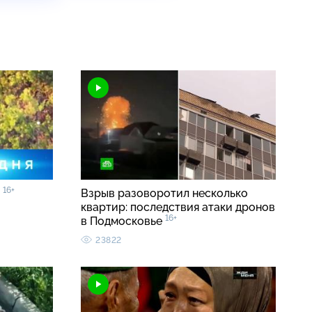
16+
0
Взрыв разоворотил несколько
квартир: последствия атаки дронов
16+
в Подмосковье
23822