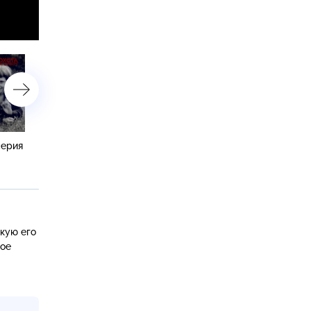
серия
«Охота на Бандеру». 2 серия
«Охота на Бандеру». 1 с
кую его
ное