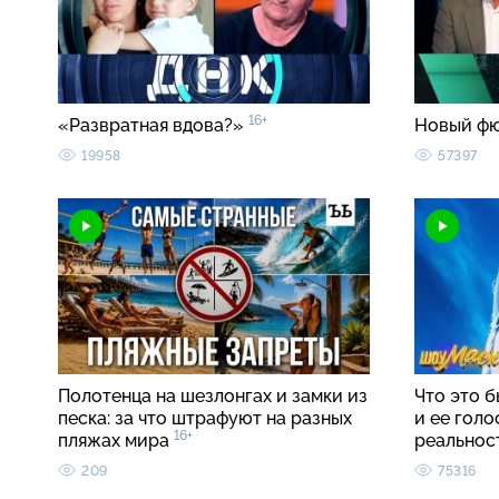
16+
«Развратная вдова?»
Новый ф
19958
57397
Полотенца на шезлонгах и замки из
Что это б
песка: за что штрафуют на разных
и ее голо
16+
пляжах мира
реальнос
209
75316