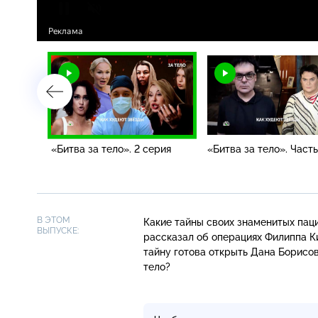
я
«Битва за тело». 2 серия
«Битва за тело». Часть
В ЭТОМ
Какие тайны своих знаменитых пац
ВЫПУСКЕ:
рассказал об операциях Филиппа К
тайну готова открыть Дана Борисов
тело?