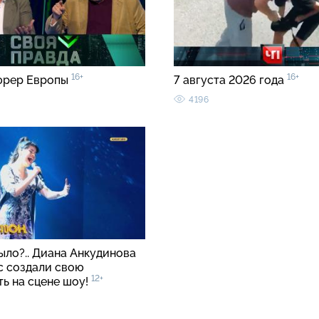
16+
16+
юрер Европы
7 августа 2026 года
4196
ыло?.. Диана Анкудинова
с создали свою
12+
ть на сцене шоу!