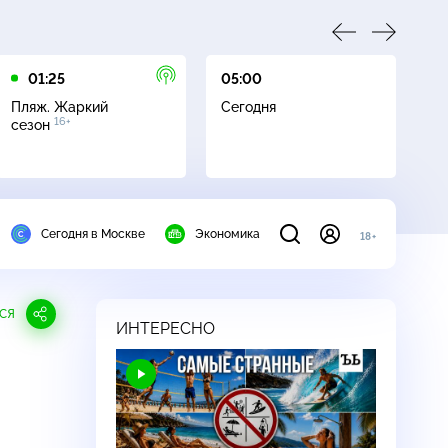
01:25
05:00
05
Пляж. Жаркий
Сегодня
Пл
16+
сезон
с
Сегодня в Москве
Экономика
18+
СЯ
ИНТЕРЕСНО