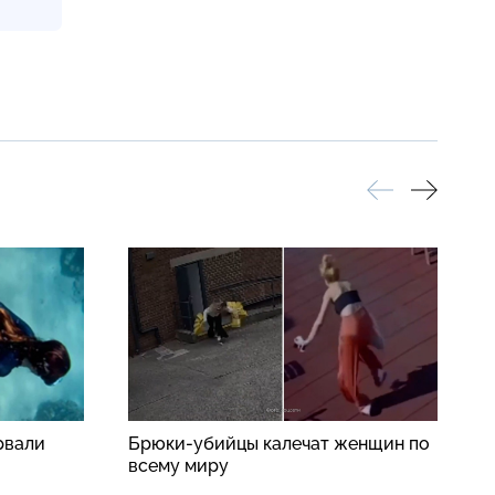
рвали
Брюки-убийцы калечат женщин по
S
всему миру