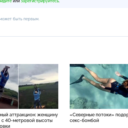
ойдите
или
зарегистрируйтесь
.
 может быть первым.
ный аттракцион: женщину
«Северные потоки» подо
 с 40-метровой высоты
секс-бомбой
ховки