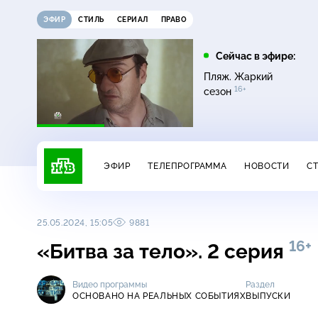
ЭФИР
СТИЛЬ
СЕРИАЛ
ПРАВО
16:00
17:00
Сейчас в эфире:
ди
Сегодня
Невский. Чужой среди
Пляж. Жаркий
16+
чужих
16+
сезон
ЭФИР
ТЕЛЕПРОГРАММА
НОВОСТИ
С
25.05.2024, 15:05
9881
16+
«Битва за тело». 2 серия
Видео программы
Раздел
ОСНОВАНО НА РЕАЛЬНЫХ СОБЫТИЯХ
ВЫПУСКИ