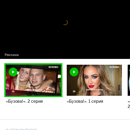
/ «Бузова!». 2 серия
Видео
проигрыватель
загружается.
«Бузова!». 2 серия
«Бузова!». 1 серия
«
2