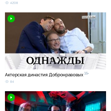
4208
16+
Актерская династия Добронравовых
84