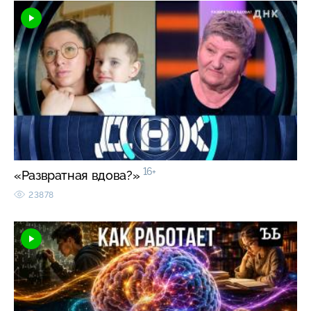
16+
«Развратная вдова?»
23878