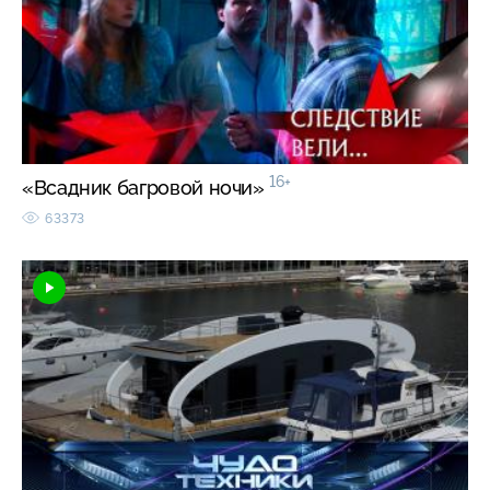
16+
«Всадник багровой ночи»
63373