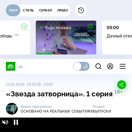
ЭФИР
СТИЛЬ
СЕРИАЛ
ПРАВО
12+
Чудо техники
09:00
16+
Победы
Дачный отв
18+
11.02.2024, 22:55
11745
16+
«Звезда затворница». 1 серия
Видео программы
Раздел
ОСНОВАНО НА РЕАЛЬНЫХ СОБЫТИЯХ
ВЫПУСКИ
Основано на реальных событиях / Выпуски
16+