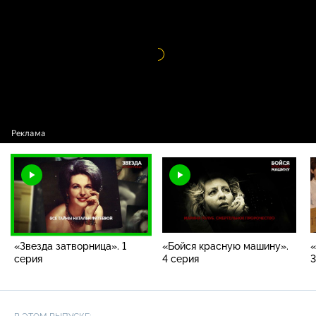
/ «Звезда затворница». 1 серия
Видео
проигрыватель
загружается.
«Звезда затворница». 1
«Бойся красную машину».
«
серия
4 серия
3