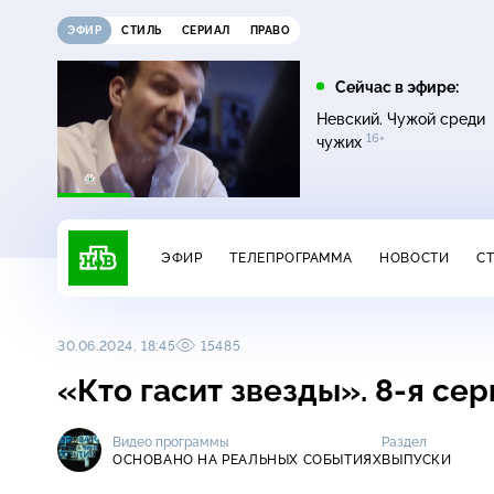
ЭФИР
СТИЛЬ
СЕРИАЛ
ПРАВО
12:00
13:00
Сейчас в эфире:
16+
Жди меня
Сегодня
Невский. Чужой среди
16+
чужих
ЭФИР
ТЕЛЕПРОГРАММА
НОВОСТИ
С
30.06.2024, 18:45
15485
«Кто гасит звезды». 8-я се
Видео программы
Раздел
ОСНОВАНО НА РЕАЛЬНЫХ СОБЫТИЯХ
ВЫПУСКИ