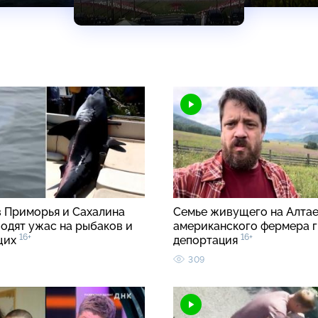
в Приморья и Сахалина
Семье живущего на Алта
водят ужас на рыбаков и
американского фермера 
16+
16+
щих
депортация
309