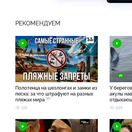
РЕКОМЕНДУЕМ
Полотенца на шезлонгах и замки из
У берего
песка: за что штрафуют на разных
акулы на
16+
пляжах мира
отдыхаю
113
607