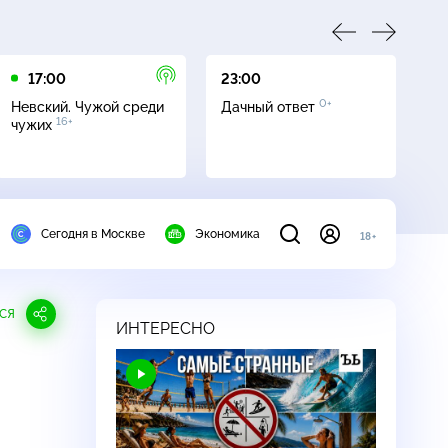
17:00
23:00
23
0+
Невский. Чужой среди
Дачный ответ
С
16+
чужих
Сегодня в Москве
Экономика
18+
СЯ
ИНТЕРЕСНО