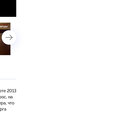
«Кто гасит звезды». 4-я
«Кто гасит звезды». 3-я
серия
серия
рте 2013
рос, на
ра, что
рга