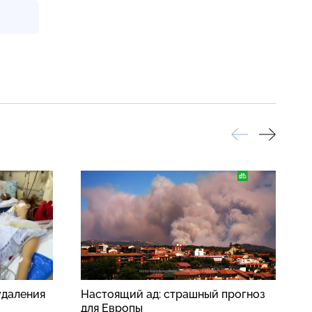
удаления
Настоящий ад: страшный прогноз
К
для Европы
о