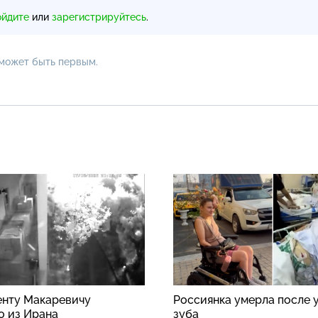
ойдите
или
зарегистрируйтесь
.
 может быть первым.
енту Макаревичу
Россиянка умерла после 
о из Ирана
зуба