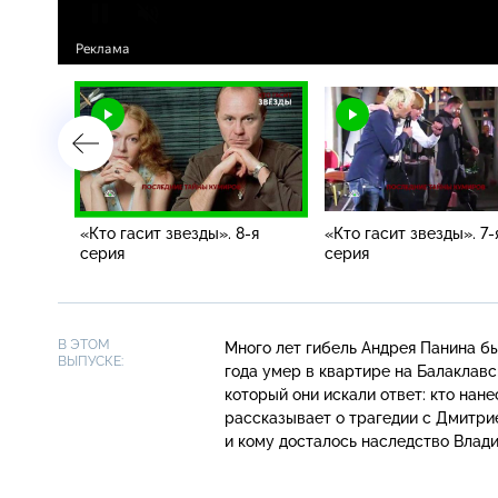
серия
«Кто гасит звезды». 8-я
«Кто гасит звезды». 7-
серия
серия
В ЭТОМ
Много лет гибель Андрея Панина бы
ВЫПУСКЕ:
года умер в квартире на Балаклавск
который они искали ответ: кто нан
рассказывает о трагедии с Дмитри
и кому досталось наследство Влад