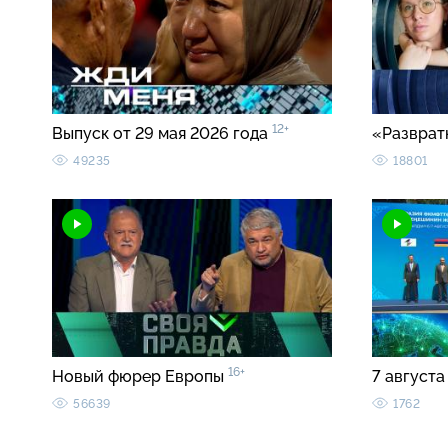
12+
Выпуск от 29 мая 2026 года
«Разврат
49235
18801
16+
Новый фюрер Европы
7 августа
56639
1762