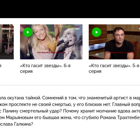
я
«Кто гасит звезды». 6-я
«Кто гасит звезды». 5-я
серия
серия
ла окутана тайной. Сомнений в том, что знаменитый артист в ма
ом проспекте не своей смертью, у его близких нет. Главный воп
ес Панину смертельный удар? Почему хранит молчание вдова акте
ем Марьяновым его бывшая жена, что сгубило Романа Трахтенбе
ислава Галкина?