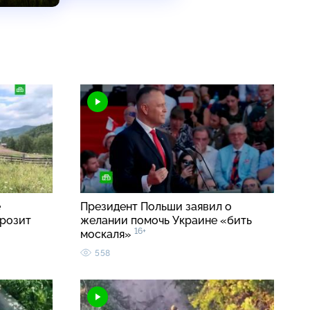
е
Президент Польши заявил о
грозит
желании помочь Украине «бить
16+
москаля»
558