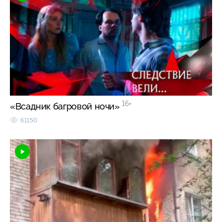
16+
«Всадник багровой ночи»
61150