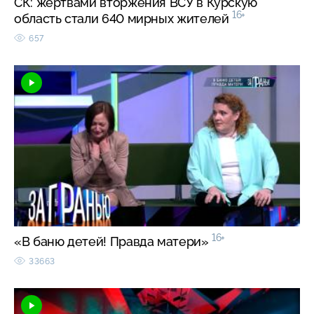
СК: жертвами вторжения ВСУ в Курскую
16+
область стали 640 мирных жителей
657
16+
«В баню детей! Правда матери»
33663