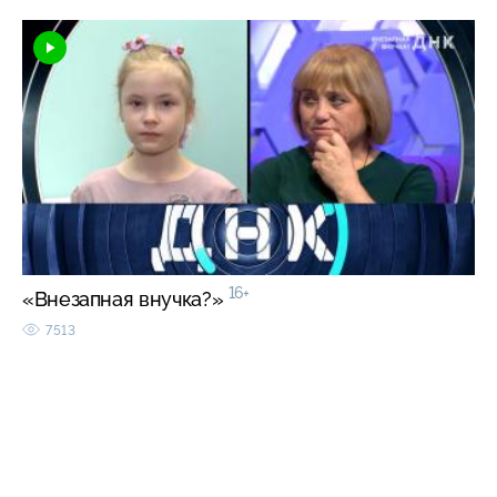
16+
«Внезапная внучка?»
7513