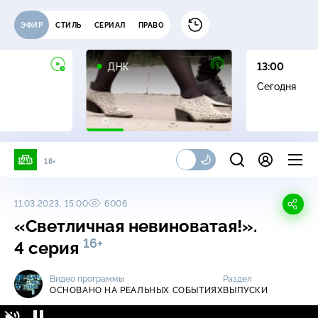
ЭФИР
СТИЛЬ
СЕРИАЛ
ПРАВО
16+
ДНК
13:00
Сегодня
18+
11.03.2023, 15:00
6006
«Светличная невиноватая!».
16+
4 серия
Видео программы
Раздел
ОСНОВАНО НА РЕАЛЬНЫХ СОБЫТИЯХ
ВЫПУСКИ