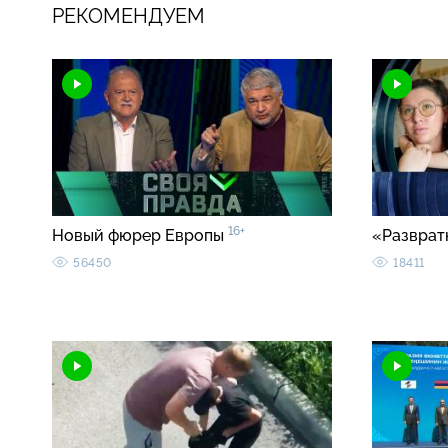
РЕКОМЕНДУЕМ
16+
Новый фюрер Европы
«Разврат
56450
18411