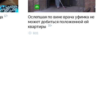
12+
да
Ослепшая по вине врача уфимка не
может добиться положенной ей
16+
квартиры
801