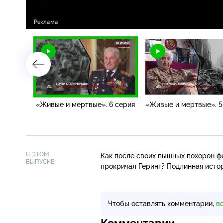
тая!».
«Живые и мертвые». 6 серия
«Живые и мертвые». 5
В ЭТОМ
Как после своих пышных похорон ф
ВЫПУСКЕ:
прокричал Геринг? Подлинная истор
Чтобы оставлять комментарии,
в
Комментарии