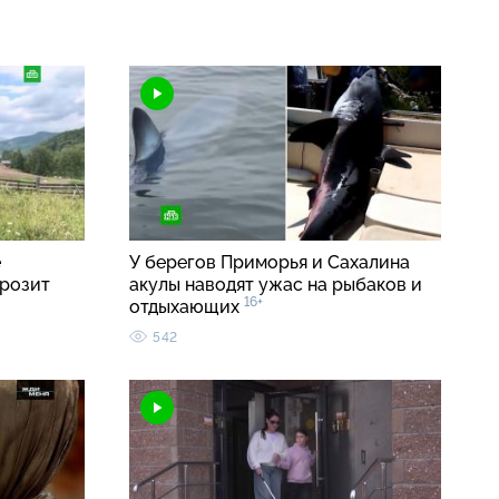
е
У берегов Приморья и Сахалина
грозит
акулы наводят ужас на рыбаков и
16+
отдыхающих
542