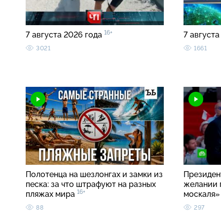
16+
7 августа 2026 года
7 августа
3021
1661
Полотенца на шезлонгах и замки из
Президен
песка: за что штрафуют на разных
желании 
16+
пляжах мира
москаля
88
297