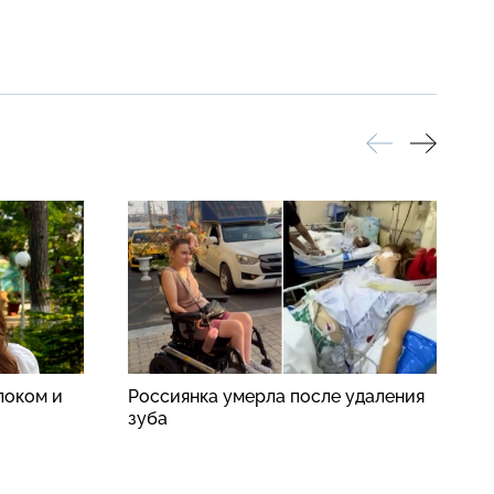
локом и
Россиянка умерла после удаления
Н
зуба
д