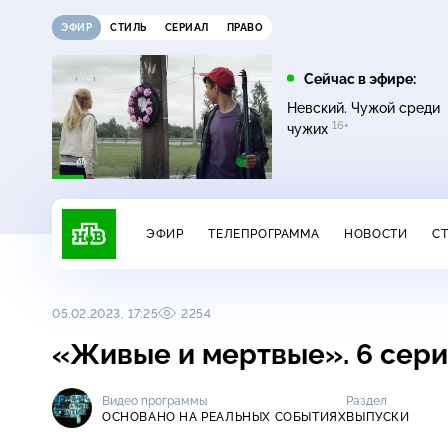
ЭФИР
СТИЛЬ
СЕРИАЛ
ПРАВО
12:00
13:00
Сейчас в эфире:
16+
Жди меня
Сегодня
Невский. Чужой среди
16+
чужих
ЭФИР
ТЕЛЕПРОГРАММА
НОВОСТИ
С
05.02.2023, 17:25
2254
«Живые и мертвые». 6 сер
Видео программы
Раздел
ОСНОВАНО НА РЕАЛЬНЫХ СОБЫТИЯХ
ВЫПУСКИ