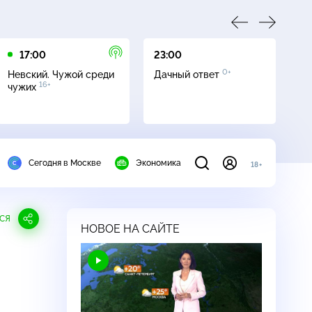
17:00
23:00
23
0+
Невский. Чужой среди
Дачный ответ
С
16+
чужих
Сегодня в Москве
Экономика
18+
СЯ
НОВОЕ НА САЙТЕ