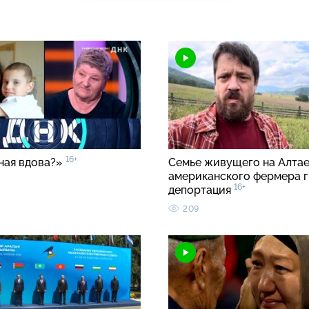
16+
ная вдова?»
Семье живущего на Алта
американского фермера 
16+
депортация
209