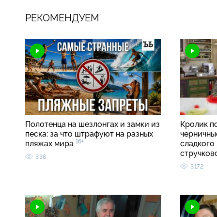
РЕКОМЕНДУЕМ
Полотенца на шезлонгах и замки из
Кролик п
песка: за что штрафуют на разных
черничные
16+
пляжах мира
сладкого 
стручко
338
3172