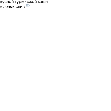
вкусной гурьевской каши
12+
 вяленых слив