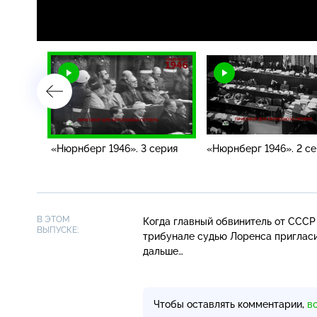
Загрузка
:
0%
/
серия
«Нюрнберг 1946». 3 серия
«Нюрнберг 1946». 2 с
В ЭТОМ
Когда главный обвинитель от ССС
ВЫПУСКЕ:
трибунале судью Лоренса пригласит
дальше…
Чтобы оставлять комментарии,
в