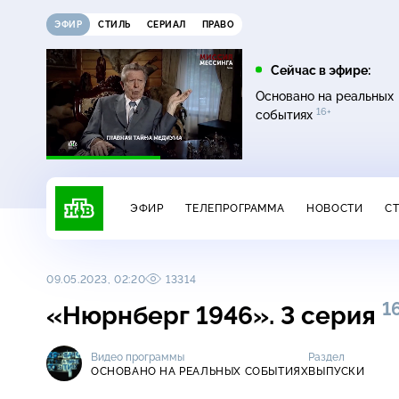
ЭФИР
СТИЛЬ
СЕРИАЛ
ПРАВО
07:20
08:00
Сейчас в эфире:
16+
12+
Главная дорога
Живая еда
Основано на реальных
16+
событиях
ЭФИР
ТЕЛЕПРОГРАММА
НОВОСТИ
С
09.05.2023, 02:20
13314
1
«Нюрнберг 1946». 3 серия
Видео программы
Раздел
ОСНОВАНО НА РЕАЛЬНЫХ СОБЫТИЯХ
ВЫПУСКИ