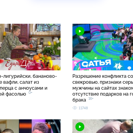
о-лигурийски, бананово-
Разрешение конфликта с
 вафли, салат из
свекровью, признаки сер
перца с анчоусами и
мужчины на сайтах знако
0+
вой фасолью
отсутствие подарков на 
16+
брака
11748