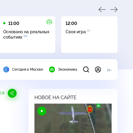
11:00
12:00
13
0+
Основано на реальных
Своя игра
Се
16+
событиях
Сегодня в Москве
Экономика
18+
СЯ
НОВОЕ НА САЙТЕ