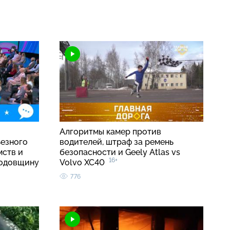
о
Алгоритмы камер против
ьезного
водителей, штраф за ремень
мств и
безопасности и Geely Atlas vs
16+
годовщину
Volvo XC40
776