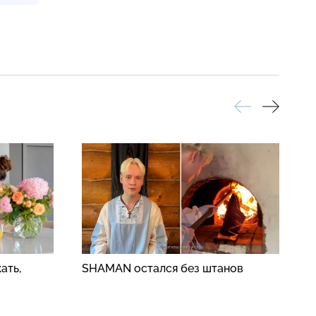
ать,
SHAMAN остался без штанов
Ф
в