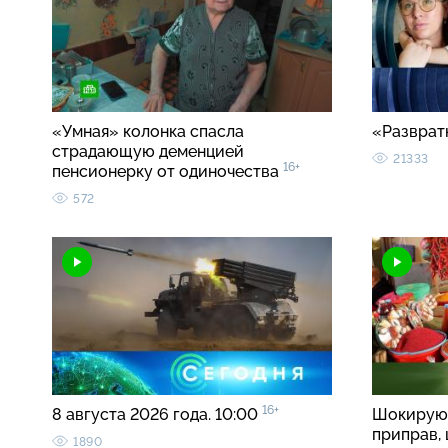
«Умная» колонка спасла
«Разврат
страдающую деменцией
21333
16+
пенсионерку от одиночества
572
16+
8 августа 2026 года. 10:00
Шокирую
приправ, 
1890