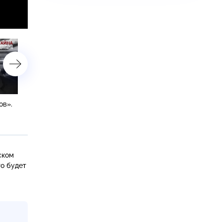
агрузка
ов».
Тайна «Северных потоков». 1
«В орбитах звезд». 2 сер
серия
ском
то будет