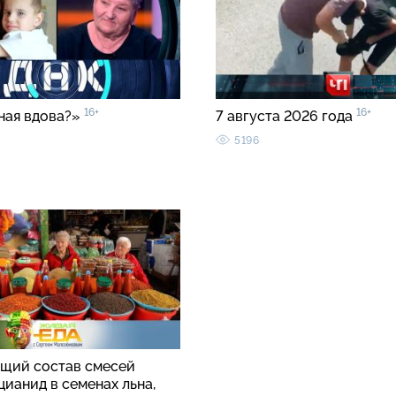
16+
16+
ная вдова?»
7 августа 2026 года
5196
щий состав смесей
цианид в семенах льна,