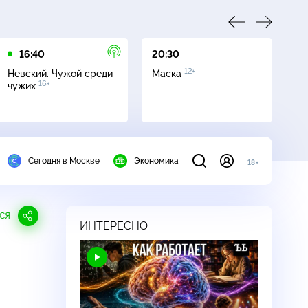
16:40
20:30
00
12+
Невский. Чужой среди
Маска
Аг
16+
чужих
к
Сегодня в Москве
Экономика
18+
СЯ
ИНТЕРЕСНО