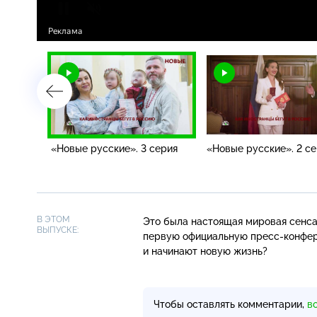
серия
«Новые русские». 3 серия
«Новые русские». 2 с
В ЭТОМ
Это была настоящая мировая сенса
ВЫПУСКЕ:
первую официальную
пресс-конфе
и начинают новую жизнь?
Чтобы оставлять комментарии,
в