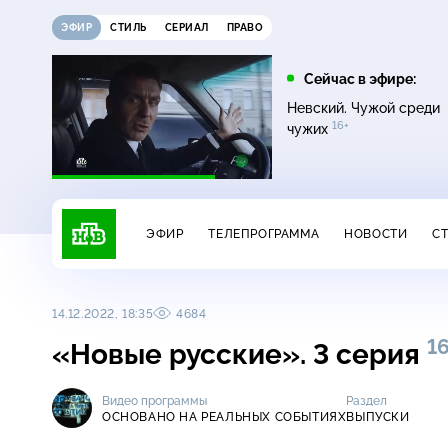
ЭФИР
СТИЛЬ
СЕРИАЛ
ПРАВО
12:00
13:00
Сейчас в эфире:
0+
ых
Своя игра
Сегодня
Невский. Чужой среди
16+
чужих
ЭФИР
ТЕЛЕПРОГРАММА
НОВОСТИ
С
14.12.2022, 18:35
4684
1
«Новые русские». 3 серия
Видео программы
Раздел
ОСНОВАНО НА РЕАЛЬНЫХ СОБЫТИЯХ
ВЫПУСКИ