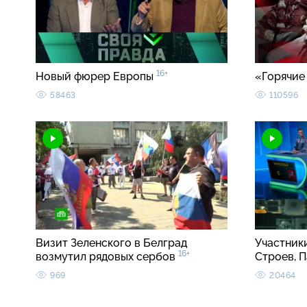
16+
Новый фюрер Европы
«Горячие
58463
110596
Визит Зеленского в Белград
Участник
16+
возмутил рядовых сербов
Строев, 
969
20464