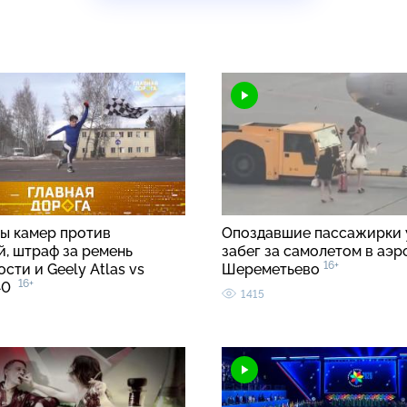
ы камер против
Опоздавшие пассажирки 
й, штраф за ремень
забег за самолетом в аэр
16+
сти и Geely Atlas vs
Шереметьево
16+
C40
1415