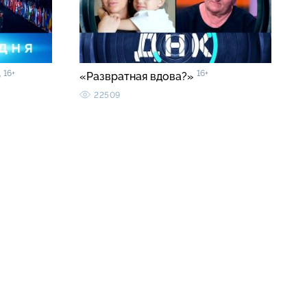
16+
16+
0
«Развратная вдова?»
22509