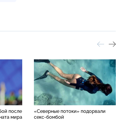
бой после
«Северные потоки» подорвали
Н
ната мира
секс-бомбой
д