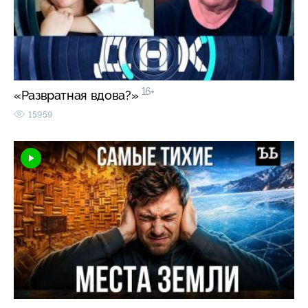
16+
«Развратная вдова?»
15959