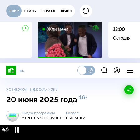
ЭФИР
СТИЛЬ
СЕРИАЛ
ПРАВО
16+
Жди меня
13:00
Сегодня
18+
20.06.2025, 08:00
2267
16+
20 июня 2025 года
Видео программы
Раздел
УТРО. САМОЕ ЛУЧШЕЕ
ВЫПУСКИ
Утро. Самое лучшее / Выпуски / 20 июня
16+