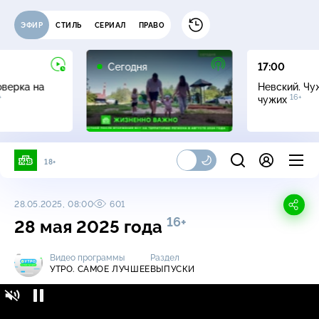
ЭФИР
СТИЛЬ
СЕРИАЛ
ПРАВО
Сегодня
17:00
оверка на
Невский. Чу
+
16+
чужих
18+
28.05.2025, 08:00
601
16+
28 мая 2025 года
Видео программы
Раздел
УТРО. САМОЕ ЛУЧШЕЕ
ВЫПУСКИ
Утро. Самое лучшее / Выпуски / 28 мая 2025
16+