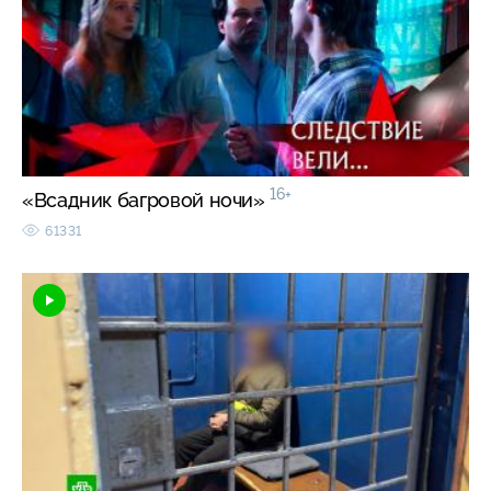
16+
«Всадник багровой ночи»
61331