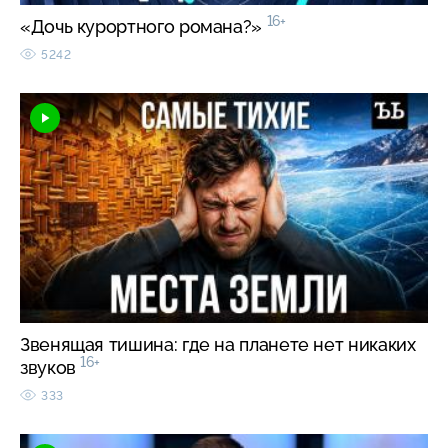
16+
«Дочь курортного романа?»
5242
Звенящая тишина: где на планете нет никаких
16+
звуков
333